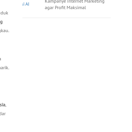
Kampanye Internet Marketing
agar Profit Maksimal
uduk
ng
gkau.
a
arik.
sia
,
dar