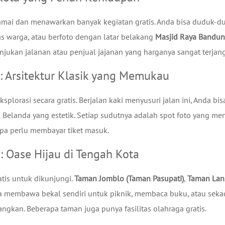
ramai dan menawarkan banyak kegiatan gratis. Anda bisa duduk-d
tas warga, atau berfoto dengan latar belakang
Masjid Raya Bandu
unjukan jalanan atau penjual jajanan yang harganya sangat terjan
ga: Arsitektur Klasik yang Memukau
plorasi secara gratis. Berjalan kaki menyusuri jalan ini, Anda bis
landa yang estetik. Setiap sudutnya adalah spot foto yang men
a perlu membayar tiket masuk.
a: Oase Hijau di Tengah Kota
tis untuk dikunjungi.
Taman Jomblo (Taman Pasupati)
,
Taman Lan
a membawa bekal sendiri untuk piknik, membaca buku, atau seka
gkan. Beberapa taman juga punya fasilitas olahraga gratis.