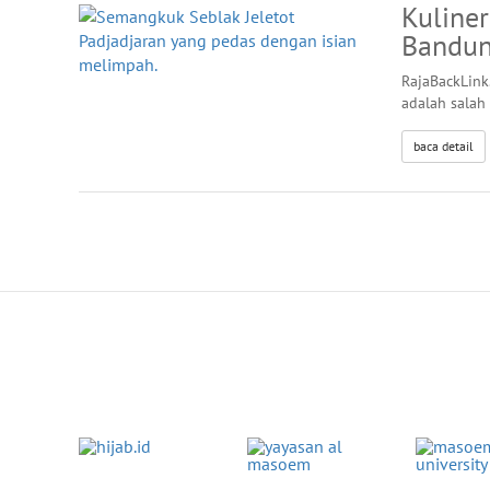
Kuliner
Bandu
RajaBackLink
adalah salah 
baca detail