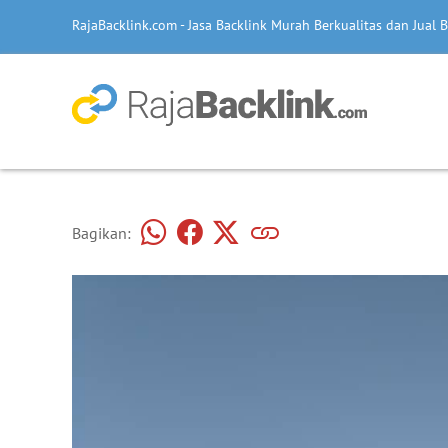
RajaBacklink.com - Jasa Backlink Murah Berkualitas dan Jual B
Bagikan: