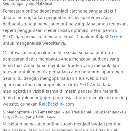
Keuntungan yang Maksimal
Pemasaran online dapat menjadi alat yang sangat efektif
dalam meningkatkan penjualan bisnis apartemen. Ada
berbagai strategi pemasaran online yang dapat Anda terapkan,
seperti penggunaan media sosial, optimasi mesin pencari
(SEO), dan pemasaran melalui email. Gunakan
RajaSEO.com
untuk menganalisa websitenya.
Misalnya, menggunakan media sosial sebagai platform
pemasaran dapat membantu Anda mencapai audiens yang
lebih luas. Anda dapat membuat konten yang menarik dan
relevan untuk menarik perhatian calon penghuni apartemen.
Selain itu, dengan mengoptimalkan situs web bisnis
apartemen Anda menggunakan teknik SEO, Anda dapat
meningkatkan visibilitasnya di mesin pencari dan menarik
lebih banyak pengunjung potensial. Untuk menaikkan ranking
website, gunakan
RajaBacklink.com
3. Mengoptimalkan Pemasangan Iklan Tradisional untuk Menjangkau
Target Pasar yang Lebih Luas
Meskipun pemasaran online sudah menjadi bagian penting
dari strategi iklan bisnis apartemen, Anda juga tidak boleh