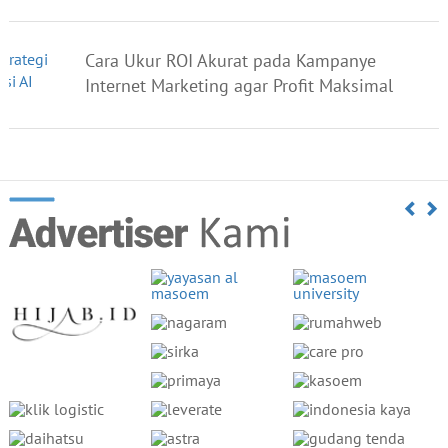
Cara Ukur ROI Akurat pada Kampanye
Internet Marketing agar Profit Maksimal