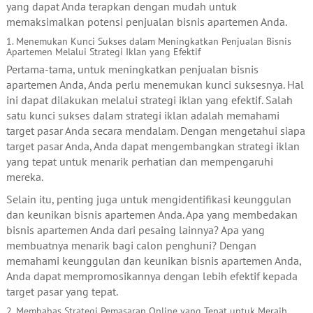
yang dapat Anda terapkan dengan mudah untuk
memaksimalkan potensi penjualan bisnis apartemen Anda.
1. Menemukan Kunci Sukses dalam Meningkatkan Penjualan Bisnis
Apartemen Melalui Strategi Iklan yang Efektif
Pertama-tama, untuk meningkatkan penjualan bisnis
apartemen Anda, Anda perlu menemukan kunci suksesnya. Hal
ini dapat dilakukan melalui strategi iklan yang efektif. Salah
satu kunci sukses dalam strategi iklan adalah memahami
target pasar Anda secara mendalam. Dengan mengetahui siapa
target pasar Anda, Anda dapat mengembangkan strategi iklan
yang tepat untuk menarik perhatian dan mempengaruhi
mereka.
Selain itu, penting juga untuk mengidentifikasi keunggulan
dan keunikan bisnis apartemen Anda. Apa yang membedakan
bisnis apartemen Anda dari pesaing lainnya? Apa yang
membuatnya menarik bagi calon penghuni? Dengan
memahami keunggulan dan keunikan bisnis apartemen Anda,
Anda dapat mempromosikannya dengan lebih efektif kepada
target pasar yang tepat.
2. Membahas Strategi Pemasaran Online yang Tepat untuk Meraih