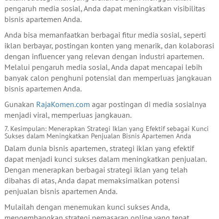
pengaruh media sosial, Anda dapat meningkatkan visibilitas
bisnis apartemen Anda.
Anda bisa memanfaatkan berbagai fitur media sosial, seperti
iklan berbayar, postingan konten yang menarik, dan kolaborasi
dengan influencer yang relevan dengan industri apartemen.
Melalui pengaruh media sosial, Anda dapat mencapai lebih
banyak calon penghuni potensial dan memperluas jangkauan
bisnis apartemen Anda.
Gunakan
RajaKomen.com
agar postingan di media sosialnya
menjadi viral, memperluas jangkauan.
7. Kesimpulan: Menerapkan Strategi Iklan yang Efektif sebagai Kunci
Sukses dalam Meningkatkan Penjualan Bisnis Apartemen Anda
Dalam dunia bisnis apartemen, strategi iklan yang efektif
dapat menjadi kunci sukses dalam meningkatkan penjualan.
Dengan menerapkan berbagai strategi iklan yang telah
dibahas di atas, Anda dapat memaksimalkan potensi
penjualan bisnis apartemen Anda.
Mulailah dengan menemukan kunci sukses Anda,
mengembangkan strategi pemasaran online yang tepat,