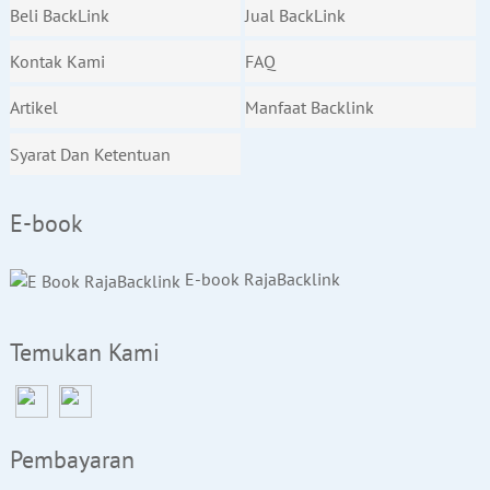
Beli BackLink
Jual BackLink
Kontak Kami
FAQ
Artikel
Manfaat Backlink
Syarat Dan Ketentuan
E-book
E-book RajaBacklink
Temukan Kami
Pembayaran