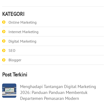
KATEGORI
Online Marketing
Internet Marketing
Digital Marketing
SEO
Blogger
Post Terkini
Menghadapi Tantangan Digital Marketing
2026: Panduan Panduan Membentuk
Departemen Pemasaran Modern