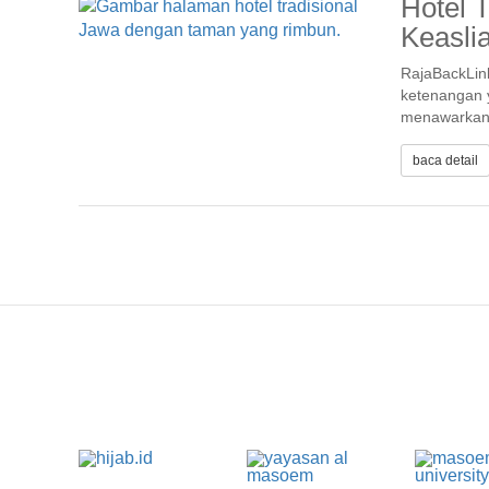
Hotel 
Keasli
RajaBackLin
ketenangan y
menawarka
baca detail