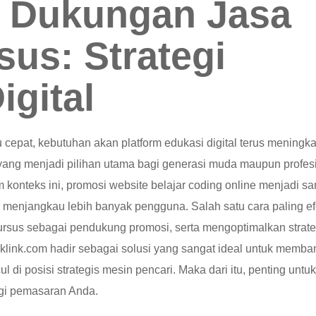
n Dukungan Jasa
us: Strategi
igital
 cepat, kebutuhan akan platform edukasi digital terus meningka
 yang menjadi pilihan utama bagi generasi muda maupun profes
onteks ini, promosi website belajar coding online menjadi sa
n menjangkau lebih banyak pengguna. Salah satu cara paling efe
ursus sebagai pendukung promosi, serta mengoptimalkan strate
cklink.com hadir sebagai solusi yang sangat ideal untuk memba
l di posisi strategis mesin pencari. Maka dari itu, penting untuk
egi pemasaran Anda.