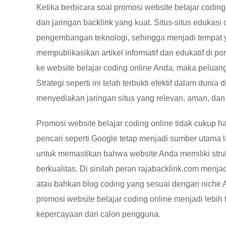
Ketika berbicara soal promosi website belajar coding
dan jaringan backlink yang kuat. Situs-situs edukas
pengembangan teknologi, sehingga menjadi tempat 
mempublikasikan artikel informatif dan edukatif di por
ke website belajar coding online Anda, maka peluan
Strategi seperti ini telah terbukti efektif dalam dun
menyediakan jaringan situs yang relevan, aman, dan 
Promosi website belajar coding online tidak cukup h
pencari seperti Google tetap menjadi sumber utama la
untuk memastikan bahwa website Anda memiliki struk
berkualitas. Di sinilah peran rajabacklink.com menjad
atau bahkan blog coding yang sesuai dengan niche 
promosi website belajar coding online menjadi lebih 
kepercayaan dari calon pengguna.