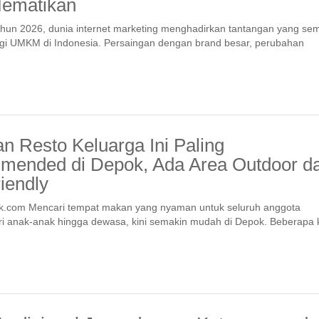
ematikan
hun 2026, dunia internet marketing menghadirkan tantangan yang se
gi UMKM di Indonesia. Persaingan dengan brand besar, perubahan
an Resto Keluarga Ini Paling
ended di Depok, Ada Area Outdoor d
iendly
k.com Mencari tempat makan yang nyaman untuk seluruh anggota
ri anak-anak hingga dewasa, kini semakin mudah di Depok. Beberapa 