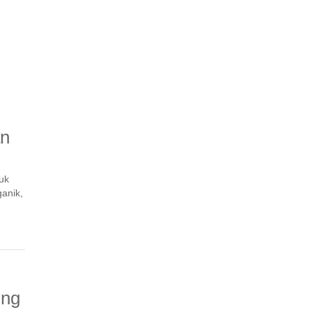
an
uk
anik,
ing