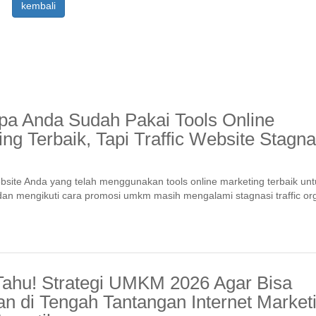
kembali
a Anda Sudah Pakai Tools Online
ng Terbaik, Tapi Traffic Website Stagn
site Anda yang telah menggunakan tools online marketing terbaik unt
an mengikuti cara promosi umkm masih mengalami stagnasi traffic org
Tahu! Strategi UMKM 2026 Agar Bisa
an di Tengah Tantangan Internet Market