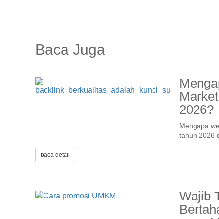
Baca Juga
Mengap
Marketi
2026?
Mengapa web
tahun 2026 d
baca detail
Wajib 
Bertah