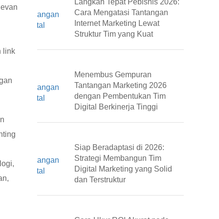
Langkah Tepat Pebisnis 2026:
levan
Cara Mengatasi Tantangan
Internet Marketing Lewat
Struktur Tim yang Kuat
 link
Menembus Gempuran
ngan
Tantangan Marketing 2026
dengan Pembentukan Tim
Digital Berkinerja Tinggi
in
nting
Siap Beradaptasi di 2026:
Strategi Membangun Tim
logi,
Digital Marketing yang Solid
an,
dan Terstruktur