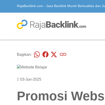
RajaBacklink.com - Jasa Backlink Murah Berkualitas dan Jua
Bagikan:
03-Jun-2025
Promosi Websi