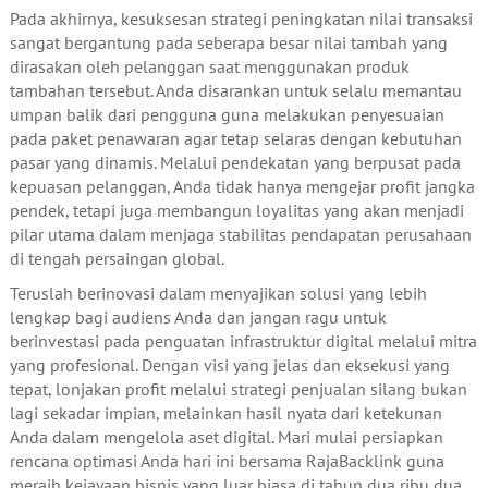
Pada akhirnya, kesuksesan strategi peningkatan nilai transaksi
sangat bergantung pada seberapa besar nilai tambah yang
dirasakan oleh pelanggan saat menggunakan produk
tambahan tersebut. Anda disarankan untuk selalu memantau
umpan balik dari pengguna guna melakukan penyesuaian
pada paket penawaran agar tetap selaras dengan kebutuhan
pasar yang dinamis. Melalui pendekatan yang berpusat pada
kepuasan pelanggan, Anda tidak hanya mengejar profit jangka
pendek, tetapi juga membangun loyalitas yang akan menjadi
pilar utama dalam menjaga stabilitas pendapatan perusahaan
di tengah persaingan global.
Teruslah berinovasi dalam menyajikan solusi yang lebih
lengkap bagi audiens Anda dan jangan ragu untuk
berinvestasi pada penguatan infrastruktur digital melalui mitra
yang profesional. Dengan visi yang jelas dan eksekusi yang
tepat, lonjakan profit melalui strategi penjualan silang bukan
lagi sekadar impian, melainkan hasil nyata dari ketekunan
Anda dalam mengelola aset digital. Mari mulai persiapkan
rencana optimasi Anda hari ini bersama RajaBacklink guna
meraih kejayaan bisnis yang luar biasa di tahun dua ribu dua