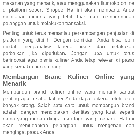
makanan yang menarik, atau menggunakan fitur toko online
di platform seperti Shopee. Hal ini akan membantu Anda
mencapai audiens yang lebih luas dan mempermudah
pelanggan untuk melakukan transaksi.
Penting untuk terus memantau perkembangan penjualan di
platform yang dipilih. Dengan demikian, Anda bisa lebih
mudah menganalisis kinerja bisnis dan melakukan
perbaikan jika diperlukan. Jangan lupa untuk terus
berinovasi agar bisnis kuliner Anda tetap relevan di pasar
yang semakin berkembang.
Membangun Brand Kuliner Online yang
Menarik
Membangun brand kuliner online yang menarik sangat
penting agar usaha kuliner Anda dapat dikenal oleh lebih
banyak orang. Salah satu cara untuk membangun brand
adalah dengan menciptakan identitas yang kuat, seperti
nama yang mudah diingat dan logo yang menarik. Hal ini
akan memudahkan pelanggan untuk mengenali dan
mengingat produk Anda.