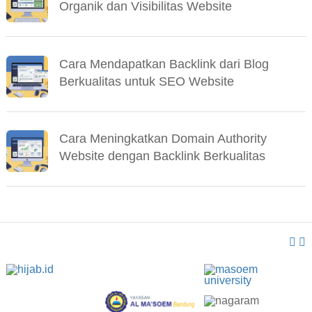
Organik dan Visibilitas Website
Cara Mendapatkan Backlink dari Blog
Berkualitas untuk SEO Website
Cara Meningkatkan Domain Authority
Website dengan Backlink Berkualitas