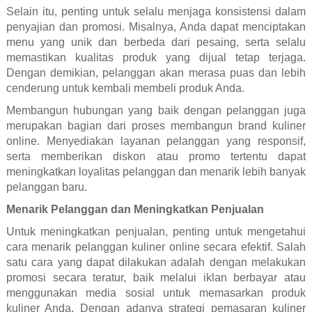
Selain itu, penting untuk selalu menjaga konsistensi dalam
penyajian dan promosi. Misalnya, Anda dapat menciptakan
menu yang unik dan berbeda dari pesaing, serta selalu
memastikan kualitas produk yang dijual tetap terjaga.
Dengan demikian, pelanggan akan merasa puas dan lebih
cenderung untuk kembali membeli produk Anda.
Membangun hubungan yang baik dengan pelanggan juga
merupakan bagian dari proses membangun brand kuliner
online. Menyediakan layanan pelanggan yang responsif,
serta memberikan diskon atau promo tertentu dapat
meningkatkan loyalitas pelanggan dan menarik lebih banyak
pelanggan baru.
Menarik Pelanggan dan Meningkatkan Penjualan
Untuk meningkatkan penjualan, penting untuk mengetahui
cara menarik pelanggan kuliner online secara efektif. Salah
satu cara yang dapat dilakukan adalah dengan melakukan
promosi secara teratur, baik melalui iklan berbayar atau
menggunakan media sosial untuk memasarkan produk
kuliner Anda. Dengan adanya strategi pemasaran kuliner