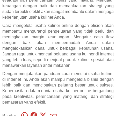
evaluasi dan perencanaan bisnis yang matang. Mengatur
keuangan dengan baik dan memanfaatkan strategi yang
sudah terbukti efektif akan sangat membantu dalam menjaga
keberlanjutan usaha kuliner Anda.
Cara mengelola usaha kuliner online dengan efisien akan
membantu mengurangi pengeluaran yang tidak perlu dan
meningkatkan margin keuntungan. Mengatur cash flow
dengan baik akan mempermudah Anda dalam
mengalokasikan dana untuk berbagai kebutuhan usaha.
Jangan ragu untuk mencari peluang usaha kuliner di internet
yang lebih luas, seperti menjual produk kuliner spesial atau
menawarkan layanan antar makanan.
Dengan menjalankan panduan cara memulai usaha kuliner
di internet ini, Anda akan mampu mengelola bisnis dengan
lebih baik dan menciptakan peluang besar untuk sukses.
Keberhasilan dalam dunia usaha kuliner online bergantung
pada kreativitas, perencanaan yang matang, dan strategi
pemasaran yang efektif.
Bagikan: