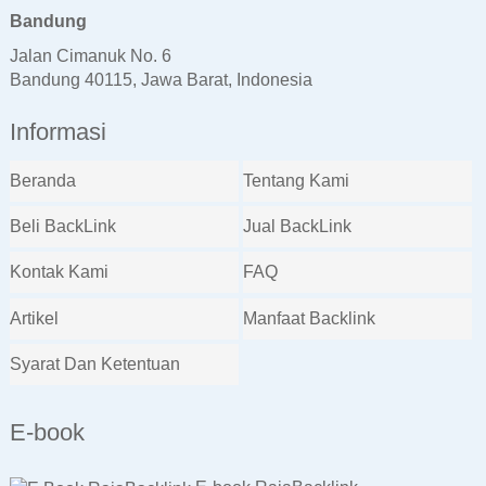
Bandung
Jalan Cimanuk No. 6
Bandung 40115, Jawa Barat, Indonesia
Informasi
Beranda
Tentang Kami
Beli BackLink
Jual BackLink
Kontak Kami
FAQ
Artikel
Manfaat Backlink
Syarat Dan Ketentuan
E-book