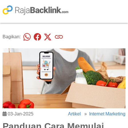
Bagikan:
03-Jan-2025
Artikel
»
Internet Marketing
Panduan Cara Memulai