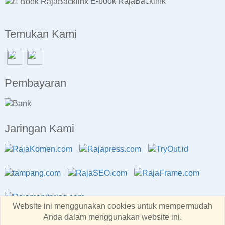
E-book RajaBacklink
Temukan Kami
Pembayaran
Jaringan Kami
Website ini menggunakan cookies untuk mempermudah
Anda dalam menggunakan website ini.