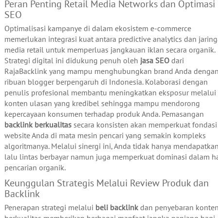
Peran Penting Retail Media Networks dan Optimasi
SEO
Optimalisasi kampanye di dalam ekosistem e-commerce
memerlukan integrasi kuat antara predictive analytics dan jarin
media retail untuk memperluas jangkauan iklan secara organik.
Strategi digital ini didukung penuh oleh
jasa SEO
dari
RajaBacklink yang mampu menghubungkan brand Anda denga
ribuan blogger berpengaruh di Indonesia. Kolaborasi dengan
penulis profesional membantu meningkatkan eksposur melalui
konten ulasan yang kredibel sehingga mampu mendorong
kepercayaan konsumen terhadap produk Anda. Pemasangan
backlink berkualitas
secara konsisten akan memperkuat fondasi
website Anda di mata mesin pencari yang semakin kompleks
algoritmanya. Melalui sinergi ini, Anda tidak hanya mendapatka
lalu lintas berbayar namun juga memperkuat dominasi dalam ha
pencarian organik.
Keunggulan Strategis Melalui Review Produk dan
Backlink
Penerapan strategi melalui
beli backlink
dan penyebaran konte