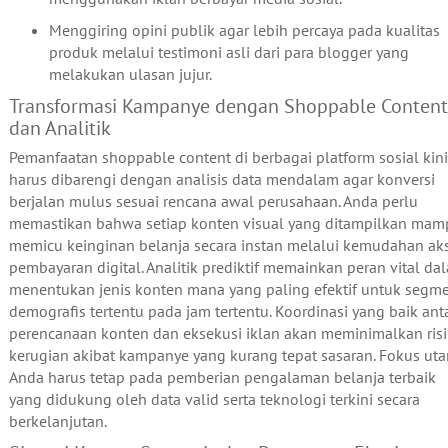
Menggiring opini publik agar lebih percaya pada kualitas
produk melalui testimoni asli dari para blogger yang
melakukan ulasan jujur.
Transformasi Kampanye dengan Shoppable Content
dan Analitik
Pemanfaatan shoppable content di berbagai platform sosial kini
harus dibarengi dengan analisis data mendalam agar konversi
berjalan mulus sesuai rencana awal perusahaan. Anda perlu
memastikan bahwa setiap konten visual yang ditampilkan mam
memicu keinginan belanja secara instan melalui kemudahan ak
pembayaran digital. Analitik prediktif memainkan peran vital da
menentukan jenis konten mana yang paling efektif untuk segm
demografis tertentu pada jam tertentu. Koordinasi yang baik ant
perencanaan konten dan eksekusi iklan akan meminimalkan ris
kerugian akibat kampanye yang kurang tepat sasaran. Fokus ut
Anda harus tetap pada pemberian pengalaman belanja terbaik
yang didukung oleh data valid serta teknologi terkini secara
berkelanjutan.