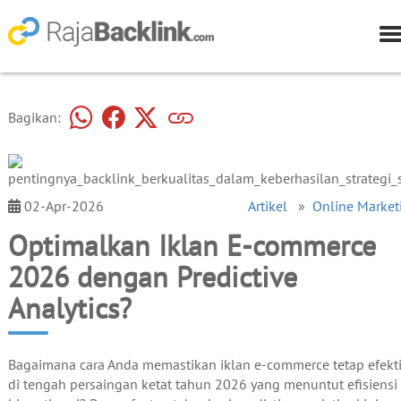
Bagikan:
02-Apr-2026
Artikel
»
Online Market
Optimalkan Iklan E-commerce
2026 dengan Predictive
Analytics?
Bagaimana cara Anda memastikan iklan e-commerce tetap efekti
di tengah persaingan ketat tahun 2026 yang menuntut efisiensi