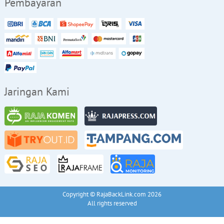
Pembayaran
Jaringan Kami
Copyright © RajaBackLink.com 2026
All rights reserved