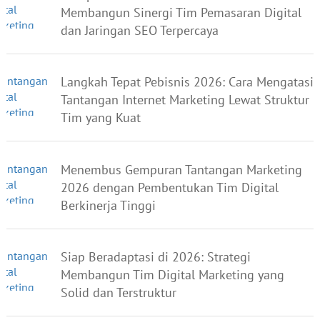
Membangun Sinergi Tim Pemasaran Digital
dan Jaringan SEO Terpercaya
Langkah Tepat Pebisnis 2026: Cara Mengatasi
Tantangan Internet Marketing Lewat Struktur
Tim yang Kuat
Menembus Gempuran Tantangan Marketing
2026 dengan Pembentukan Tim Digital
Berkinerja Tinggi
Siap Beradaptasi di 2026: Strategi
Membangun Tim Digital Marketing yang
Solid dan Terstruktur