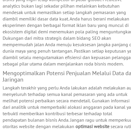
analytics bukan lagi sekadar pilihan melainkan kebutuhan
mendesak untuk memastikan setiap langkah pemasaran yang
diambil memiliki dasar data kuat. Anda harus berani melakukan
eksperimen dengan berbagai format iklan baru yang muncul di
ekosistem digital demi menemukan pola paling menguntungka
Dukungan dari mitra strategis dalam bidang SEO akan
mempermudah jalan Anda menuju kesuksesan jangka panjang d
dunia maya yang penuh tantangan. Pastikan setiap keputusan y
diambil selalu mengutamakan efisiensi dan kepuasan pelangg
sebagai pilar utama dalam menjalankan roda bisnis modern.
Mengoptimalkan Potensi Penjualan Melalui Data d
Jaringan
Langkah terakhir yang perlu Anda lakukan adalah melakukan au
menyeluruh terhadap semua kanal pemasaran yang ada untuk
melihat potensi perbaikan secara mendetail. Gunakan informasi
dari analitik untuk memperbaiki alokasi anggaran pada kanal y
terbukti memberikan kontribusi terbesar terhadap total
pendapatan bulanan bisnis Anda. Jangan ragu untuk memperku
otoritas website dengan melakukan
optimasi website
secara rut