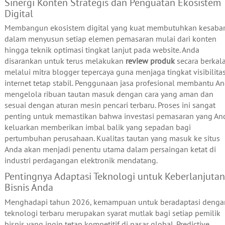
Sinergi Konten Strategis dan Penguatan Ekosistem
Digital
Membangun ekosistem digital yang kuat membutuhkan kesaba
dalam menyusun setiap elemen pemasaran mulai dari konten
hingga teknik optimasi tingkat lanjut pada website. Anda
disarankan untuk terus melakukan
review produk
secara berkal
melalui mitra blogger tepercaya guna menjaga tingkat visibilitas
internet tetap stabil. Penggunaan jasa profesional membantu A
mengelola ribuan tautan masuk dengan cara yang aman dan
sesuai dengan aturan mesin pencari terbaru. Proses ini sangat
penting untuk memastikan bahwa investasi pemasaran yang An
keluarkan memberikan imbal balik yang sepadan bagi
pertumbuhan perusahaan. Kualitas tautan yang masuk ke situs
Anda akan menjadi penentu utama dalam persaingan ketat di
industri perdagangan elektronik mendatang.
Pentingnya Adaptasi Teknologi untuk Keberlanjutan
Bisnis Anda
Menghadapi tahun 2026, kemampuan untuk beradaptasi denga
teknologi terbaru merupakan syarat mutlak bagi setiap pemilik
bisnis yang ingin tetap kompetitif di pasar global. Predictive