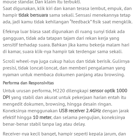
mouse standar. Dan klaim itu terbukti.
Saat digunakan, klik kiri dan kanan terasa lembut, empuk, dan
hampir
tidak bersuara
sama sekali. Sensasi menekannya tetap
ada, jadi kamu tidak kehilangan “feedback” fisik saat mengklik.
Efeknya luar biasa saat digunakan di ruang sunyi tidak ada
gangguan, tidak ada tatapan tajam dari rekan kerja yang
sensitif terhadap suara. Bahkan jika kamu bekerja malam hari
di kamar, suara klik-nya hampir tak terdengar sama sekali.
Scroll wheel-nya juga cukup halus dan tidak berisik. Gulirnya
presisi, tidak loncat-loncat, dan memberi pengalaman yang
nyaman untuk membaca dokumen panjang atau browsing.
Performa dan Responsivitas
Untuk urusan performa, M220 dilengkapi
sensor optik 1000
DPI
yang stabil dan akurat untuk pekerjaan harian entah itu
mengedit dokumen, browsing, hingga desain ringan.
Koneksinya menggunakan
USB receiver 2.4GHz
dengan jarak
efektif hingga
10 meter
, dan selama pengujian, koneksinya
benar-benar stabil tanpa lag atau delay.
Receiver-nya kecil banget, hampir seperti kepala jarum, dan