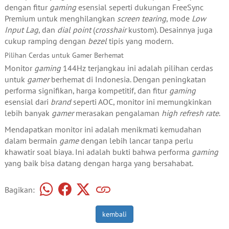
dengan fitur
gaming
esensial seperti dukungan FreeSync
Premium untuk menghilangkan
screen tearing
, mode
Low
Input Lag
, dan
dial point
(
crosshair
kustom). Desainnya juga
cukup ramping dengan
bezel
tipis yang modern.
Pilihan Cerdas untuk Gamer Berhemat
Monitor
gaming
144Hz terjangkau ini adalah pilihan cerdas
untuk
gamer
berhemat di Indonesia. Dengan peningkatan
performa signifikan, harga kompetitif, dan fitur
gaming
esensial dari
brand
seperti AOC, monitor ini memungkinkan
lebih banyak
gamer
merasakan pengalaman
high refresh rate
.
Mendapatkan monitor ini adalah menikmati kemudahan
dalam bermain
game
dengan lebih lancar tanpa perlu
khawatir soal biaya. Ini adalah bukti bahwa performa
gaming
yang baik bisa datang dengan harga yang bersahabat.
Bagikan:
kembali