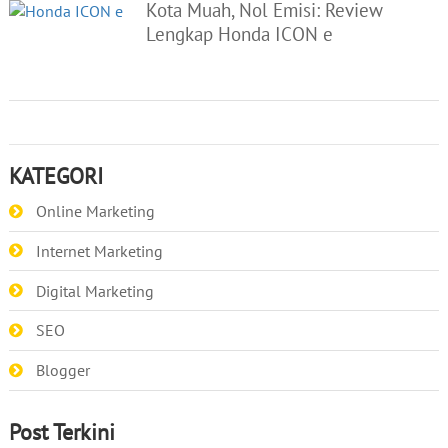
Kota Muah, Nol Emisi: Review
Lengkap Honda ICON e
KATEGORI
Online Marketing
Internet Marketing
Digital Marketing
SEO
Blogger
Post Terkini