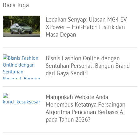
Baca Juga
Ledakan Senyap: Ulasan MG4 EV
XPower — Hot-Hatch Listrik dari
Masa Depan
Bisnis Fashion Online dengan
Sentuhan Personal: Bangun Brand
dari Gaya Sendiri
Mampukah Website Anda
Menembus Ketatnya Persaingan
Algoritma Pencarian Berbasis AI
pada Tahun 2026?