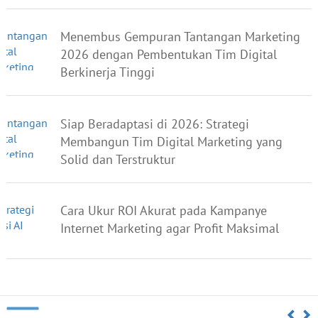
Menembus Gempuran Tantangan Marketing
2026 dengan Pembentukan Tim Digital
Berkinerja Tinggi
Siap Beradaptasi di 2026: Strategi
Membangun Tim Digital Marketing yang
Solid dan Terstruktur
Cara Ukur ROI Akurat pada Kampanye
Internet Marketing agar Profit Maksimal