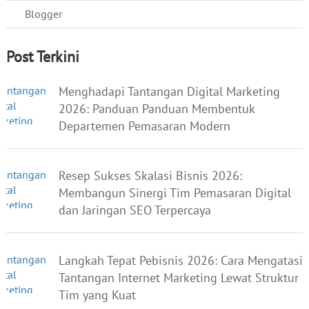
Blogger
Post Terkini
Menghadapi Tantangan Digital Marketing
2026: Panduan Panduan Membentuk
Departemen Pemasaran Modern
Resep Sukses Skalasi Bisnis 2026:
Membangun Sinergi Tim Pemasaran Digital
dan Jaringan SEO Terpercaya
Langkah Tepat Pebisnis 2026: Cara Mengatasi
Tantangan Internet Marketing Lewat Struktur
Tim yang Kuat