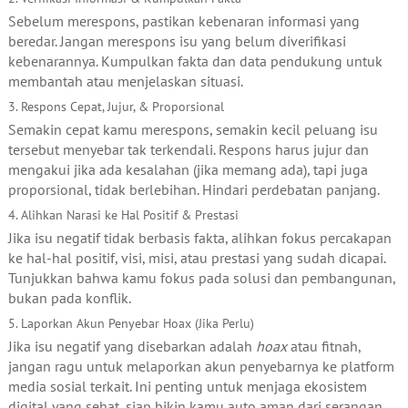
Sebelum merespons, pastikan kebenaran informasi yang
beredar. Jangan merespons isu yang belum diverifikasi
kebenarannya. Kumpulkan fakta dan data pendukung untuk
membantah atau menjelaskan situasi.
3. Respons Cepat, Jujur, & Proporsional
Semakin cepat kamu merespons, semakin kecil peluang isu
tersebut menyebar tak terkendali. Respons harus jujur dan
mengakui jika ada kesalahan (jika memang ada), tapi juga
proporsional, tidak berlebihan. Hindari perdebatan panjang.
4. Alihkan Narasi ke Hal Positif & Prestasi
Jika isu negatif tidak berbasis fakta, alihkan fokus percakapan
ke hal-hal positif, visi, misi, atau prestasi yang sudah dicapai.
Tunjukkan bahwa kamu fokus pada solusi dan pembangunan,
bukan pada konflik.
5. Laporkan Akun Penyebar Hoax (Jika Perlu)
Jika isu negatif yang disebarkan adalah
hoax
atau fitnah,
jangan ragu untuk melaporkan akun penyebarnya ke platform
media sosial terkait. Ini penting untuk menjaga ekosistem
digital yang sehat, siap bikin kamu auto aman dari serangan