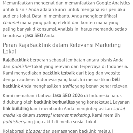
Memanfaatkan mengenal dan memanfaatkan Google Analytics
untuk bisnis Anda adalah kunci untuk menganalisis perilaku
audiens lokal. Data ini membantu Anda mengidentifikasi
channel
mana yang paling efektif dan konten mana yang
paling banyak dikonsumsi. Analisis ini harus memandu setiap
keputusan
jasa SEO
Anda.
Peran RajaBacklink dalam Relevansi Marketing
Lokal
RajaBacklink
berperan sebagai jembatan antara bisnis Anda
dan
publisher
lokal yang relevan dan terpercaya di Indonesia.
Kami menyediakan
backlink terbaik
dari blog dan website
dengan audiens Indonesia yang kuat. Ini memastikan
beli
backlink
Anda menghasilkan
traffic
yang benar-benar relevan.
Kami memahami bahwa
Jasa SEO 2026
di Indonesia harus
didukung oleh
backlink berkualitas
yang kontekstual. Layanan
link building
kami membantu Anda mengintegrasikan
social
media
ke dalam
strategi internet marketing
. Kami memilih
publisher
yang juga aktif di media sosial lokal.
Kolaborasi
blogger
dan pemasangan backlink melalui