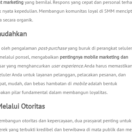
t marketing
yang bernilai. Respons yang cepat dan personal terh
tuk nyata kepedulian. Membangun komunitas loyal di SMM mencip
 secara organik.
emudahkan
uk oleh pengalaman
post-purchase
yang buruk di perangkat seluler
i melalui ponsel, mengabaikan
pentingnya mobile marketing dan
esar yang menghancurkan
user experience
. Anda harus memastika
luler Anda untuk layanan pelanggan, pelacakan pesanan, dan
epat, mudah, dan bebas hambatan di
mobile
adalah bentuk
akan pilar fundamental dalam membangun loyalitas.
elalui Otoritas
bangun otoritas dan kepercayaan, dua prasyarat penting untuk
erek yang terbukti kredibel dan berwibawa di mata publik dan me