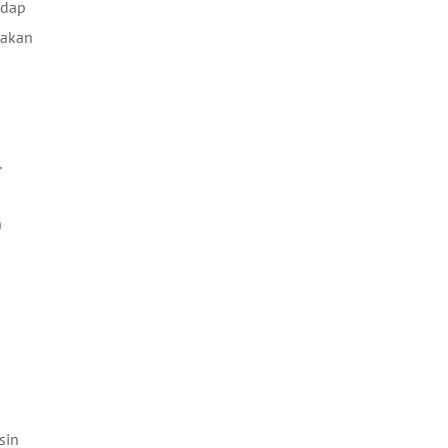
adap
takan
.
n
sin