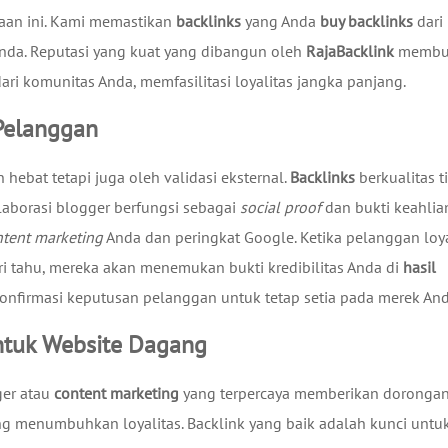
aan ini. Kami memastikan
backlinks
yang Anda
buy backlinks
dari
 Anda. Reputasi yang kuat yang dibangun oleh
RajaBacklink
membu
i komunitas Anda, memfasilitasi loyalitas jangka panjang.
 Pelanggan
hebat tetapi juga oleh validasi eksternal.
Backlinks
berkualitas t
aborasi blogger berfungsi sebagai
social proof
dan bukti keahlia
ntent marketing
Anda dan peringkat Google. Ketika pelanggan loy
 tahu, mereka akan menemukan bukti kredibilitas Anda di
hasil
konfirmasi keputusan pelanggan untuk tetap setia pada merek And
untuk Website Dagang
ger atau
content marketing
yang terpercaya memberikan doronga
ng menumbuhkan loyalitas. Backlink yang baik adalah kunci untu