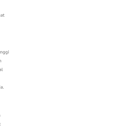
at
inggi
n
al
a.
n
k