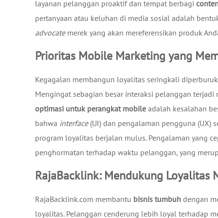
layanan pelanggan proaktif dan tempat berbagi
conten
pertanyaan atau keluhan di media sosial adalah ben
advocate
merek yang akan mereferensikan produk Anda
Prioritas Mobile Marketing yang M
Kegagalan membangun loyalitas seringkali diperbur
Mengingat sebagian besar interaksi pelanggan terjad
optimasi untuk perangkat mobile
adalah kesalahan b
bahwa
interface
(UI) dan pengalaman pengguna (UX) se
program loyalitas berjalan mulus. Pengalaman yang c
penghormatan terhadap waktu pelanggan, yang merup
RajaBacklink: Mendukung Loyalitas M
RajaBacklink.com membantu
bisnis tumbuh
dengan mem
loyalitas. Pelanggan cenderung lebih loyal terhadap m