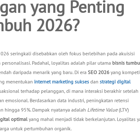
ggan yang Penting
umbuh 2026?
26 seringkali disebabkan oleh fokus berlebihan pada akuisisi
 personalisasi. Padahal, loyalitas adalah pilar utama
bisnis tumb
ndah daripada menarik yang baru. Di era
SEO 2026
yang kompetit
yang menentukan
internet marketing sukses
dan
strategi digital
aksional terhadap pelanggan, di mana interaksi berakhir setelah
emosional. Berdasarkan data industri, peningkatan retensi
an hingga 95%. Dampak nyatanya adalah
Lifetime Value
(LTV)
gital optimal
yang mahal menjadi tidak berkelanjutan. Loyalitas 
arga untuk pertumbuhan organik.