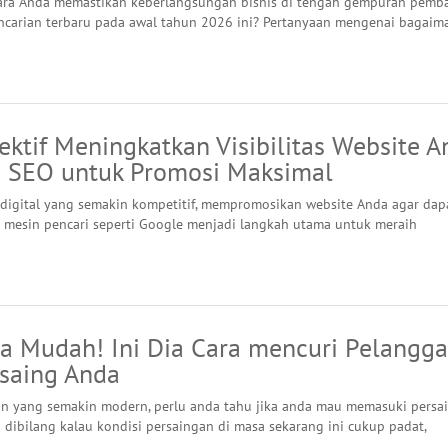
ara Anda memastikan keberlangsungan bisnis di tengah gempuran pemb
ncarian terbaru pada awal tahun 2026 ini? Pertanyaan mengenai bagaim
ektif Meningkatkan Visibilitas Website 
 SEO untuk Promosi Maksimal
digital yang semakin kompetitif, mempromosikan website Anda agar dap
 mesin pencari seperti Google menjadi langkah utama untuk meraih
ta Mudah! Ini Dia Cara mencuri Pelangg
esaing Anda
 yang semakin modern, perlu anda tahu jika anda mau memasuki persa
 dibilang kalau kondisi persaingan di masa sekarang ini cukup padat,