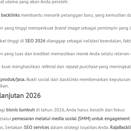
aat utama yang akan Anda peroleh:
i
backlinks
membantu menarik pelanggan baru, yang kemudian d
n yang tinggi memperkuat
brand image
sebagai pemimpin yang 
kat tinggi di
SEO 2026
dianggap sebagai validasi keandalan, fakt
 yang luas dan kredibel memastikan merek Anda selalu relevan
g kuat menghasilkan
referral
dan
repeat purchase
yang meningkat
 produk/jasa.
Bukti sosial dari
backlinks
membenarkan keputusan
ikan.
lanjutan 2026
agi
bisnis tumbuh
di tahun 2026, Anda harus beralih dari fokus
lalui
pemasaran melalui media sosial (SMM) untuk engagement
s. Sertakan
SEO services
dalam strategi loyalitas Anda.
RajaBackl