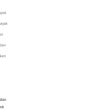
apat
layak
or
 dan
kan
 dan
ink