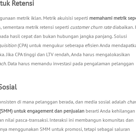
tuk Retensi
unaan metrik iklan. Metrik akuisisi seperti
memahami metrik sepe
n, sementara metrik retensi seperti
customer churn rate
diabaikan. 
pada hasil cepat dan bukan hubungan jangka panjang. Solusi
quisition
(CPA) untuk mengukur seberapa efisien Anda mendapatk
. Jika CPA tinggi dan LTV rendah, Anda harus mengalokasikan
ach
. Data harus memandu investasi pada pengalaman pelanggan
osial
nsisten di mana pelanggan berada, dan media sosial adalah
cha
 (SMM) untuk engagement dan penjualan
berarti Anda kehilangan
 nilai pasca-transaksi. Interaksi ini membangun komunitas dan
hanya menggunakan SMM untuk promosi, tetapi sebagai saluran