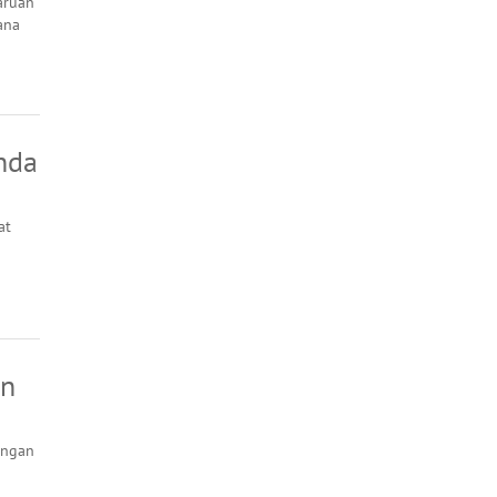
aruan
ana
Anda
at
an
ingan