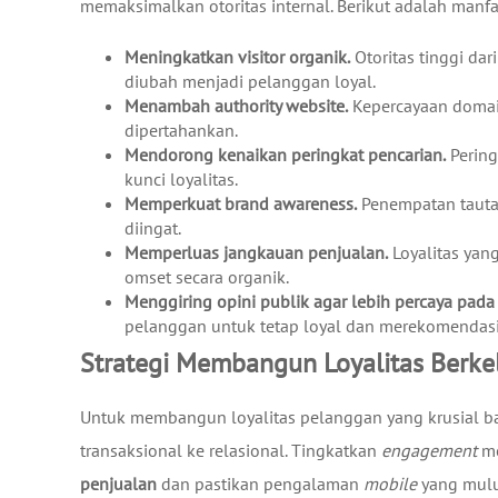
memaksimalkan otoritas internal. Berikut adalah manf
Meningkatkan visitor organik.
Otoritas tinggi dar
diubah menjadi pelanggan loyal.
Menambah authority website.
Kepercayaan domai
dipertahankan.
Mendorong kenaikan peringkat pencarian.
Pering
kunci loyalitas.
Memperkuat brand awareness.
Penempatan tautan
diingat.
Memperluas jangkauan penjualan.
Loyalitas yan
omset secara organik.
Menggiring opini publik agar lebih percaya pada
pelanggan untuk tetap loyal dan merekomendas
Strategi Membangun Loyalitas Berke
Untuk membangun loyalitas pelanggan yang krusial b
transaksional ke relasional. Tingkatkan
engagement
me
penjualan
dan pastikan pengalaman
mobile
yang mulu