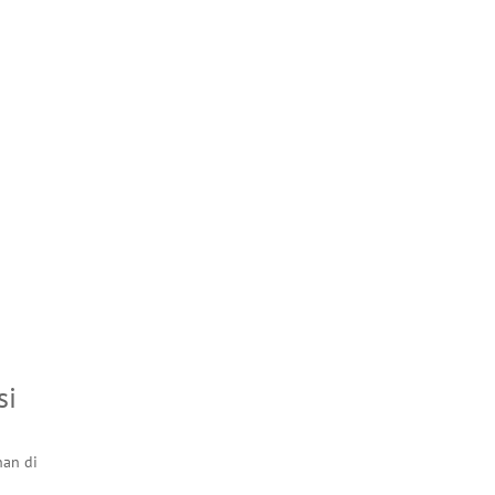
si
nan di