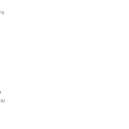
ang
u
iki