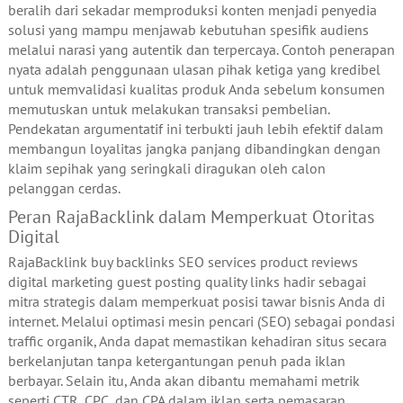
beralih dari sekadar memproduksi konten menjadi penyedia
solusi yang mampu menjawab kebutuhan spesifik audiens
melalui narasi yang autentik dan terpercaya. Contoh penerapan
nyata adalah penggunaan ulasan pihak ketiga yang kredibel
untuk memvalidasi kualitas produk Anda sebelum konsumen
memutuskan untuk melakukan transaksi pembelian.
Pendekatan argumentatif ini terbukti jauh lebih efektif dalam
membangun loyalitas jangka panjang dibandingkan dengan
klaim sepihak yang seringkali diragukan oleh calon
pelanggan cerdas.
Peran RajaBacklink dalam Memperkuat Otoritas
Digital
RajaBacklink buy backlinks SEO services product reviews
digital marketing guest posting quality links hadir sebagai
mitra strategis dalam memperkuat posisi tawar bisnis Anda di
internet. Melalui optimasi mesin pencari (SEO) sebagai pondasi
traffic organik, Anda dapat memastikan kehadiran situs secara
berkelanjutan tanpa ketergantungan penuh pada iklan
berbayar. Selain itu, Anda akan dibantu memahami metrik
seperti CTR, CPC, dan CPA dalam iklan serta pemasaran