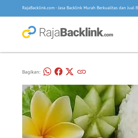
RajaBacklink.com - Jasa Backlink Murah Berkualitas dan Jual B
Bagikan: