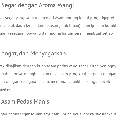
s Segar dengan Aroma Wangi
s segar yang sangat digemari. Ayam goreng krispi yang digeprek
t, serai, daun jeruk, dan perasan jeruk limau) menciptakan komb
dengan kesegaran bawang dan aroma harum serai, membuat setiap
 Hangat, dan Menyegarkan
anyak disajikan dengan kuah asam pedas yang segar. Kuah beningn
rempah lainnya, menghasilkan rasa asam yang kuat berpadu denga
adu dengan kesegaran asam, membuat cuanki ini sangat cocok
 melek.
a Asam Pedas Manis
gan pedas segar. Asinan sayur atau buah berisi aneka sayuran/bu