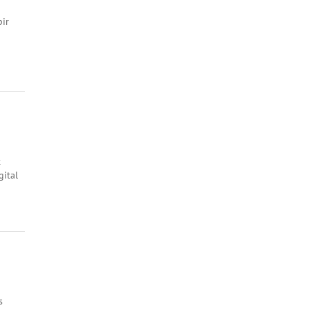
ir
t
ital
s