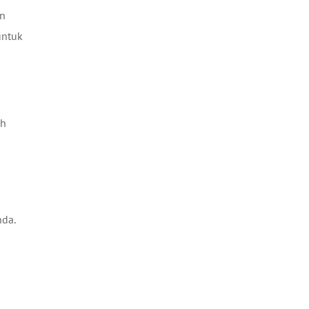
an
untuk
ah
da.