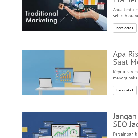
Anda tentu m
seluruh oran
baca detail
Apa Ris
Saat M
Keputusan me
menggunakan 
baca detail
Jangan
SEO Jad
Persaingan b