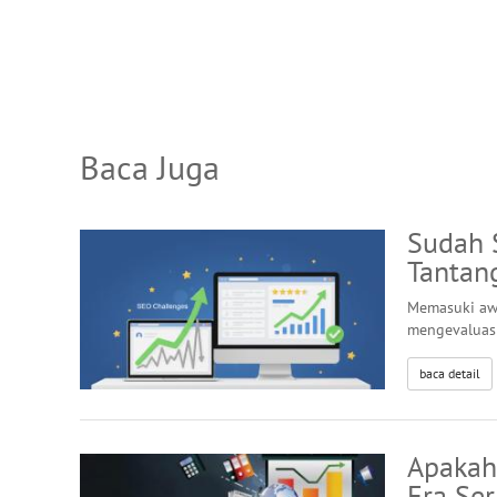
Baca Juga
Sudah 
Tantan
Memasuki awa
mengevaluasi
baca detail
Apakah
Era Ser