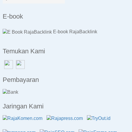
E-book
E-book RajaBacklink
Temukan Kami
Pembayaran
Jaringan Kami