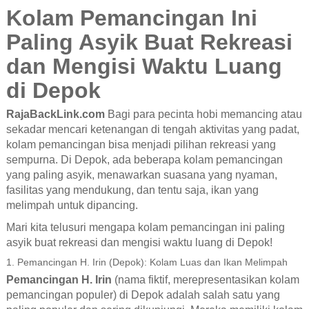
Kolam Pemancingan Ini
Paling Asyik Buat Rekreasi
dan Mengisi Waktu Luang
di Depok
RajaBackLink.com
Bagi para pecinta hobi memancing atau
sekadar mencari ketenangan di tengah aktivitas yang padat,
kolam pemancingan bisa menjadi pilihan rekreasi yang
sempurna. Di Depok, ada beberapa kolam pemancingan
yang paling asyik, menawarkan suasana yang nyaman,
fasilitas yang mendukung, dan tentu saja, ikan yang
melimpah untuk dipancing.
Mari kita telusuri mengapa kolam pemancingan ini paling
asyik buat rekreasi dan mengisi waktu luang di Depok!
1. Pemancingan H. Irin (Depok): Kolam Luas dan Ikan Melimpah
Pemancingan H. Irin
(nama fiktif, merepresentasikan kolam
pemancingan populer) di Depok adalah salah satu yang