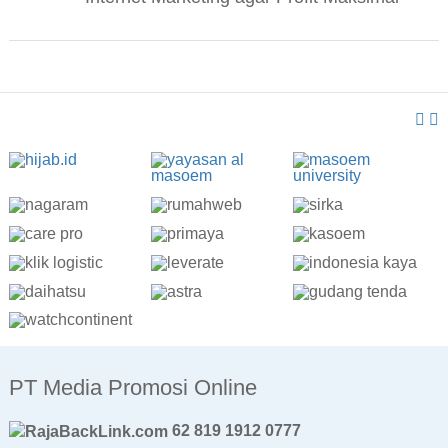
PT Media Promosi Online
62 819 1912 0777