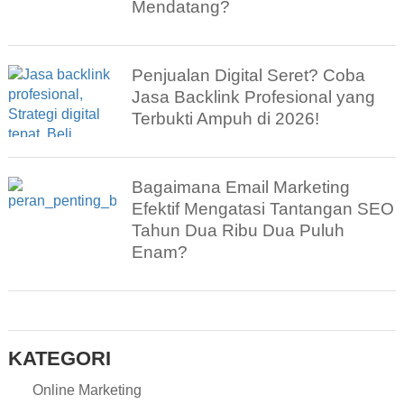
Mendatang?
Penjualan Digital Seret? Coba
Jasa Backlink Profesional yang
Terbukti Ampuh di 2026!
Bagaimana Email Marketing
Efektif Mengatasi Tantangan SEO
Tahun Dua Ribu Dua Puluh
Enam?
KATEGORI
Online Marketing