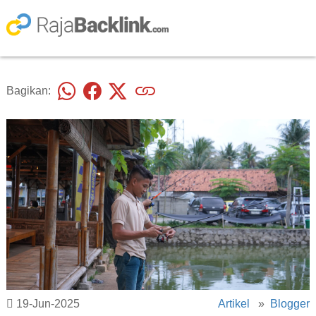
Bagikan:
19-Jun-2025
Artikel
»
Blogger