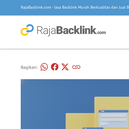
RajaBacklink.com - Jasa Backlink Murah Berkualitas dan Jual B
Bagikan: