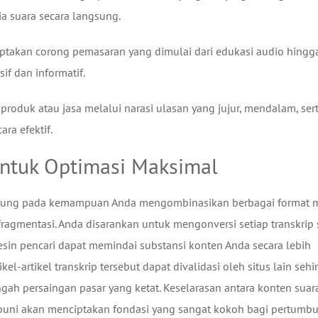
a suara secara langsung.
takan corong pemasaran yang dimulai dari edukasi audio hingg
if dan informatif.
produk atau jasa melalui narasi ulasan yang jujur, mendalam, ser
a efektif.
untuk Optimasi Maksimal
ntung pada kemampuan Anda mengombinasikan berbagai format 
rfragmentasi. Anda disarankan untuk mengonversi setiap transkrip
esin pencari dapat memindai substansi konten Anda secara lebih
ikel-artikel transkrip tersebut dapat divalidasi oleh situs lain seh
gah persaingan pasar yang ketat. Keselarasan antara konten suar
puni akan menciptakan fondasi yang sangat kokoh bagi pertumb