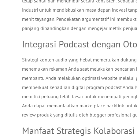
tetap santai dan menghibur secara konsisten. Sebaga
industri untuk mendiskusikan masa depan inovasi tanp
menit tayangan. Pendekatan argumentatif ini membuk
panjang dibandingkan dengan mengejar metrik penjuala
Integrasi Podcast dengan Otor
Strategi konten audio yang hebat memerlukan dukungan 
menemukan rekaman Anda saat melakukan pencarian kata
membantu Anda melakukan optimasi website melalui pen
memperkuat kehadiran digital program podcast Anda. M
memiliki peluang lebih besar untuk menempati peringk
Anda dapat memanfaatkan marketplace backlink untuk 
review produk yang ditulis oleh blogger profesional g
Manfaat Strategis Kolaborasi