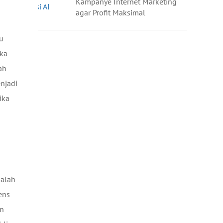
Kampanye Internet Marketing
agar Profit Maksimal
u
ika
ah
njadi
ika
salah
ens
un