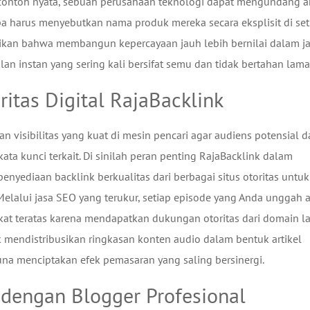
i contoh nyata, sebuah perusahaan teknologi dapat mengundang a
a harus menyebutkan nama produk mereka secara eksplisit di set
tikan bahwa membangun kepercayaan jauh lebih bernilai dalam j
n instan yang sering kali bersifat semu dan tidak bertahan lama
itas Digital RajaBacklink
visibilitas yang kuat di mesin pencari agar audiens potensial d
 kunci terkait. Di sinilah peran penting RajaBacklink dalam
yediaan backlink berkualitas dari berbagai situs otoritas untuk
elalui jasa SEO yang terukur, setiap episode yang Anda unggah 
at teratas karena mendapatkan dukungan otoritas dari domain la
mendistribusikan ringkasan konten audio dalam bentuk artikel
una menciptakan efek pemasaran yang saling bersinergi.
 dengan Blogger Profesional