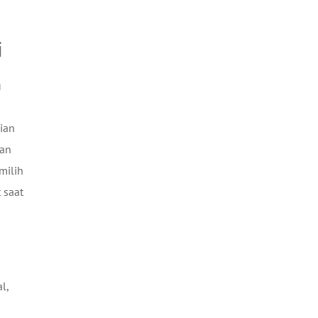
i
g
ian
kan
milih
 saat
l,