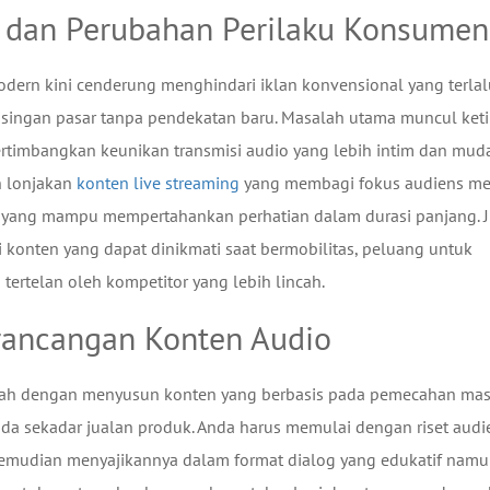
i dan Perubahan Perilaku Konsumen
dern kini cenderung menghindari iklan konvensional yang terlal
singan pasar tanpa pendekatan baru. Masalah utama muncul ket
rtimbangkan keunikan transmisi audio yang lebih intim dan mud
n lonjakan
konten live streaming
yang membagi fokus audiens me
yang mampu mempertahankan perhatian dalam durasi panjang. J
 konten yang dapat dinikmati saat bermobilitas, peluang untuk
ertelan oleh kompetitor yang lebih lincah.
rancangan Konten Audio
dalah dengan menyusun konten yang berbasis pada pemecahan ma
da sekadar jualan produk. Anda harus memulai dengan riset audi
emudian menyajikannya dalam format dialog yang edukatif nam