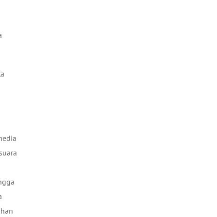
a
ta
media
 suara
ingga
a
uhan