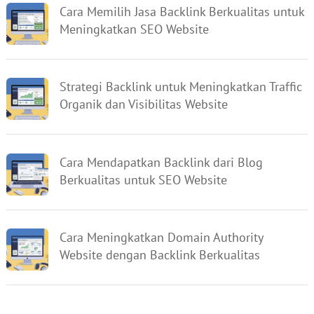
Cara Memilih Jasa Backlink Berkualitas untuk
Meningkatkan SEO Website
Strategi Backlink untuk Meningkatkan Traffic
Organik dan Visibilitas Website
Cara Mendapatkan Backlink dari Blog
Berkualitas untuk SEO Website
Cara Meningkatkan Domain Authority
Website dengan Backlink Berkualitas