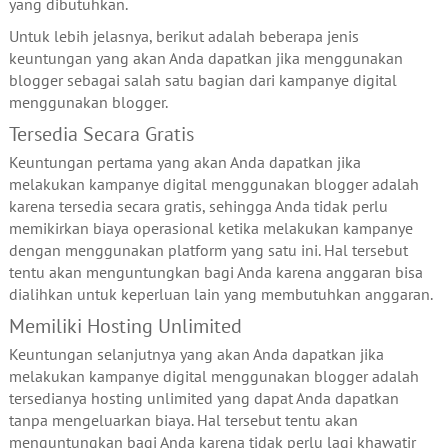
yang dibutuhkan.
Untuk lebih jelasnya, berikut adalah beberapa jenis
keuntungan yang akan Anda dapatkan jika menggunakan
blogger sebagai salah satu bagian dari kampanye digital
menggunakan blogger.
Tersedia Secara Gratis
Keuntungan pertama yang akan Anda dapatkan jika
melakukan kampanye digital menggunakan blogger adalah
karena tersedia secara gratis, sehingga Anda tidak perlu
memikirkan biaya operasional ketika melakukan kampanye
dengan menggunakan platform yang satu ini. Hal tersebut
tentu akan menguntungkan bagi Anda karena anggaran bisa
dialihkan untuk keperluan lain yang membutuhkan anggaran.
Memiliki Hosting Unlimited
Keuntungan selanjutnya yang akan Anda dapatkan jika
melakukan kampanye digital menggunakan blogger adalah
tersedianya hosting unlimited yang dapat Anda dapatkan
tanpa mengeluarkan biaya. Hal tersebut tentu akan
menguntungkan bagi Anda karena tidak perlu lagi khawatir