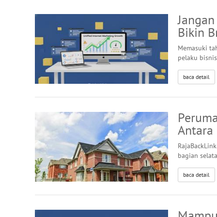
Jangan 
Bikin B
Memasuki tah
pelaku bisni
baca detail
Peruma
Antara
RajaBackLink
bagian selat
baca detail
Mampuk