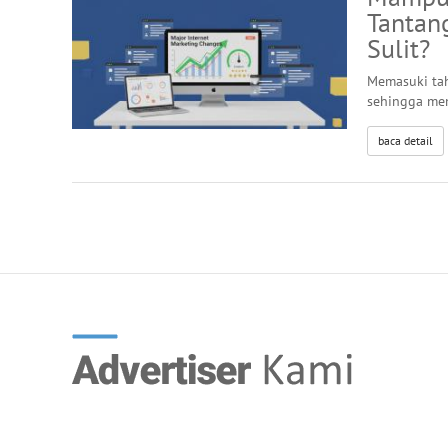
Tantan
Sulit?
Memasuki tah
sehingga men
baca detail