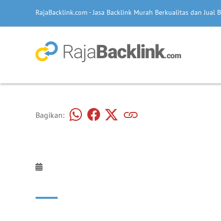
RajaBacklink.com - Jasa Backlink Murah Berkualitas dan Jual B
Bagikan: