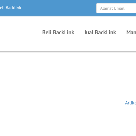
eli Backlink
Beli BackLink
Jual BackLink
Man
Artik