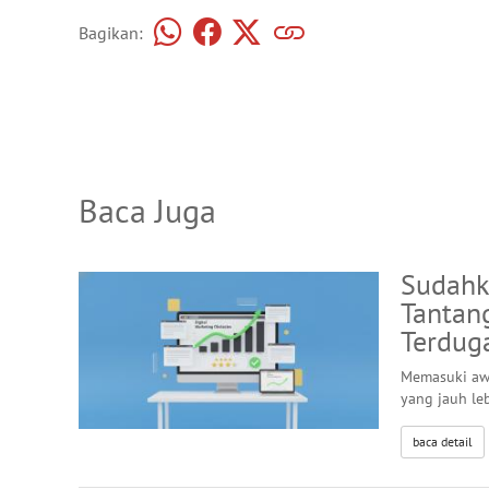
Bagikan:
Baca Juga
Sudahk
Tantan
Terdug
Memasuki awa
yang jauh le
baca detail