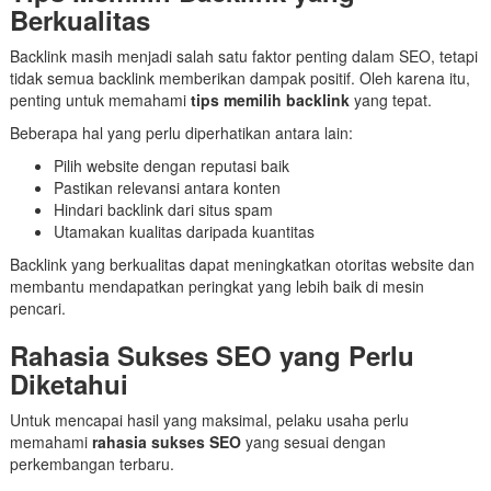
Berkualitas
Backlink masih menjadi salah satu faktor penting dalam SEO, tetapi
tidak semua backlink memberikan dampak positif. Oleh karena itu,
penting untuk memahami
tips memilih backlink
yang tepat.
Beberapa hal yang perlu diperhatikan antara lain:
Pilih website dengan reputasi baik
Pastikan relevansi antara konten
Hindari backlink dari situs spam
Utamakan kualitas daripada kuantitas
Backlink yang berkualitas dapat meningkatkan otoritas website dan
membantu mendapatkan peringkat yang lebih baik di mesin
pencari.
Rahasia Sukses SEO yang Perlu
Diketahui
Untuk mencapai hasil yang maksimal, pelaku usaha perlu
memahami
rahasia sukses SEO
yang sesuai dengan
perkembangan terbaru.