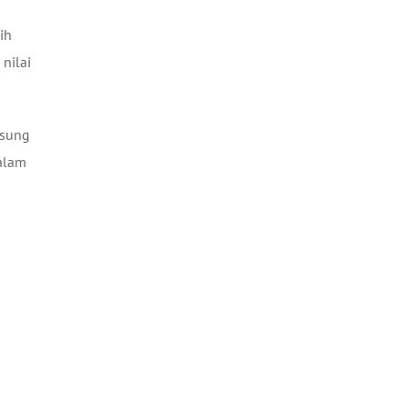
ih
nilai
msung
dalam