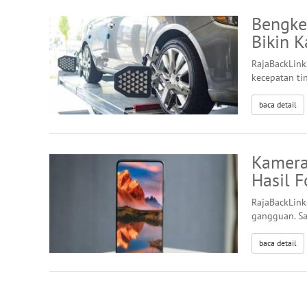
Bengkel
Bikin K
RajaBackLink.
kecepatan ti
baca detail
Kamera
Hasil F
RajaBackLink
gangguan. Sa
baca detail