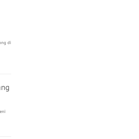
ong di
ang
eni