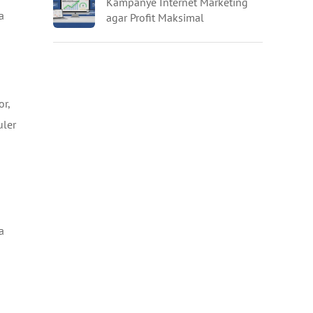
Kampanye Internet Marketing
a
agar Profit Maksimal
or,
uler
a