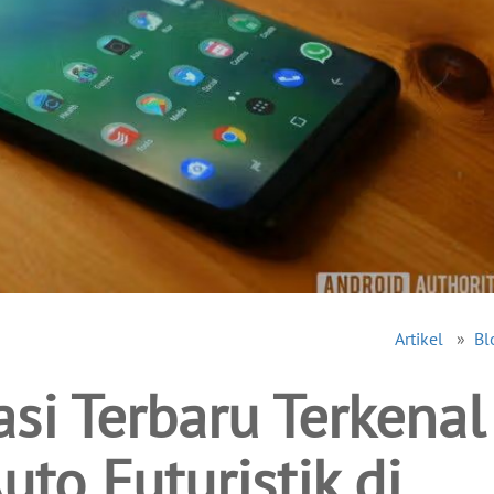
Artikel
»
Bl
si Terbaru Terkenal
uto Futuristik di