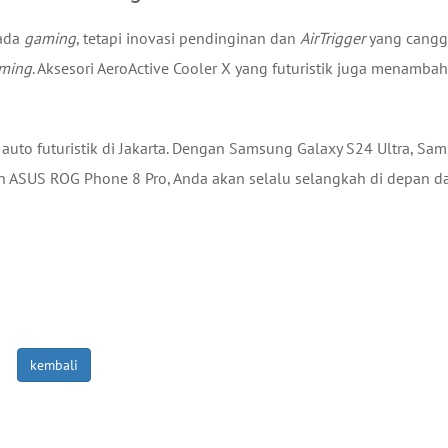
ada
gaming
, tetapi inovasi pendinginan dan
AirTrigger
yang cangg
ming
. Aksesori AeroActive Cooler X yang futuristik juga menambah 
u auto futuristik di Jakarta. Dengan Samsung Galaxy S24 Ultra, Sa
 dan ASUS ROG Phone 8 Pro, Anda akan selalu selangkah di depan 
kembali