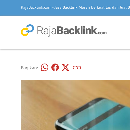
RajaBacklink.com - Jasa Backlink Murah Berkualitas dan Jual B
Bagikan: