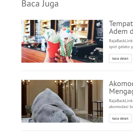
Baca Juga
Tempat
Adem d
RajaBackLink
spot gelato 
baca detail
Akomod
Menga
RajaBackLink
akomodasi bu
baca detail