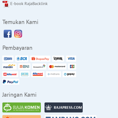
E-book RajaBacklink
Temukan Kami
Pembayaran
Jaringan Kami