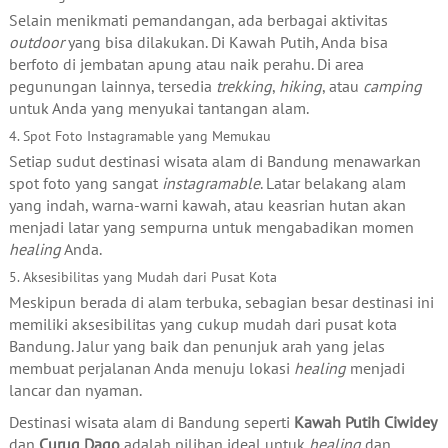
Selain menikmati pemandangan, ada berbagai aktivitas
outdoor
yang bisa dilakukan. Di Kawah Putih, Anda bisa
berfoto di jembatan apung atau naik perahu. Di area
pegunungan lainnya, tersedia
trekking
,
hiking
, atau
camping
untuk Anda yang menyukai tantangan alam.
4. Spot Foto Instagramable yang Memukau
Setiap sudut destinasi wisata alam di Bandung menawarkan
spot foto yang sangat
instagramable
. Latar belakang alam
yang indah, warna-warni kawah, atau keasrian hutan akan
menjadi latar yang sempurna untuk mengabadikan momen
healing
Anda.
5. Aksesibilitas yang Mudah dari Pusat Kota
Meskipun berada di alam terbuka, sebagian besar destinasi ini
memiliki aksesibilitas yang cukup mudah dari pusat kota
Bandung. Jalur yang baik dan penunjuk arah yang jelas
membuat perjalanan Anda menuju lokasi
healing
menjadi
lancar dan nyaman.
Destinasi wisata alam di Bandung seperti
Kawah Putih Ciwidey
dan
Curug Dago
adalah pilihan ideal untuk
healing
dan