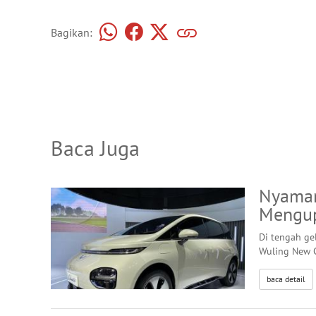
Bagikan:
Baca Juga
Nyaman
Mengup
Di tengah ge
Wuling New C
baca detail