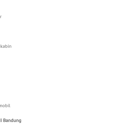
r
 kabin
mobil
di Bandung