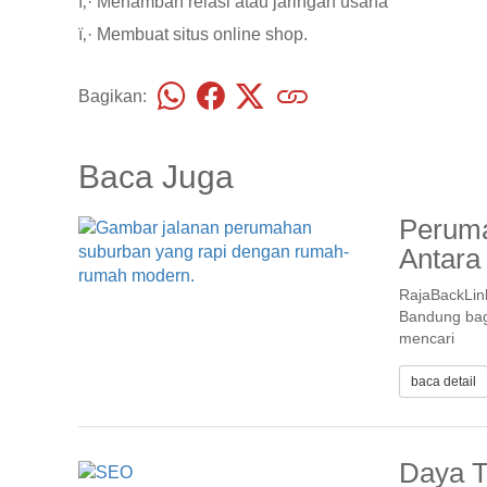
ï‚· Menambah relasi atau jaringan usaha
ï‚· Membuat situs online shop.
Bagikan:
Baca Juga
Peruma
Antara
RajaBackLin
Bandung bag
mencari
baca detail
Daya Ta