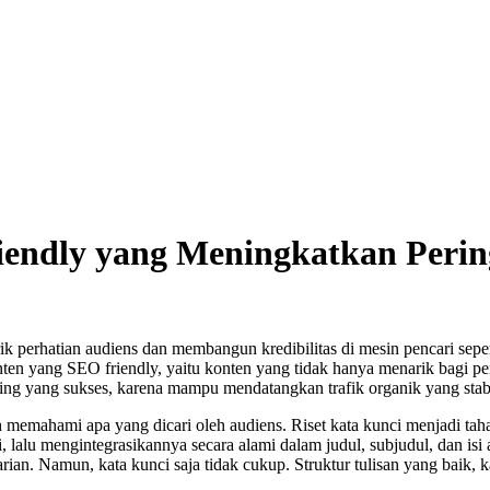
ndly yang Meningkatkan Pering
arik perhatian audiens dan membangun kredibilitas di mesin pencari s
en yang SEO friendly, yaitu konten yang tidak hanya menarik bagi pem
keting yang sukses, karena mampu mendatangkan trafik organik yang st
memahami apa yang dicari oleh audiens. Riset kata kunci menjadi tah
i, lalu mengintegrasikannya secara alami dalam judul, subjudul, dan 
ian. Namun, kata kunci saja tidak cukup. Struktur tulisan yang baik, k