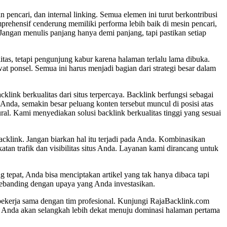
pencari, dan internal linking. Semua elemen ini turut berkontribusi
rehensif cenderung memiliki performa lebih baik di mesin pencari,
Jangan menulis panjang hanya demi panjang, tapi pastikan setiap
as, tetapi pengunjung kabur karena halaman terlalu lama dibuka.
t ponsel. Semua ini harus menjadi bagian dari strategi besar dalam
klink berkualitas dari situs terpercaya. Backlink berfungsi sebagai
Anda, semakin besar peluang konten tersebut muncul di posisi atas
al. Kami menyediakan solusi backlink berkualitas tinggi yang sesuai
acklink. Jangan biarkan hal itu terjadi pada Anda. Kombinasikan
tan trafik dan visibilitas situs Anda. Layanan kami dirancang untuk
g tepat, Anda bisa menciptakan artikel yang tak hanya dibaca tapi
 sebanding dengan upaya yang Anda investasikan.
bekerja sama dengan tim profesional. Kunjungi RajaBacklink.com
s, Anda akan selangkah lebih dekat menuju dominasi halaman pertama