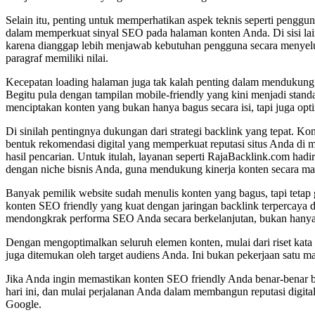
Selain itu, penting untuk memperhatikan aspek teknis seperti penggun
dalam memperkuat sinyal SEO pada halaman konten Anda. Di sisi lain
karena dianggap lebih menjawab kebutuhan pengguna secara menyeluruh
paragraf memiliki nilai.
Kecepatan loading halaman juga tak kalah penting dalam mendukung k
Begitu pula dengan tampilan mobile-friendly yang kini menjadi stand
menciptakan konten yang bukan hanya bagus secara isi, tapi juga optima
Di sinilah pentingnya dukungan dari strategi backlink yang tepat. Kon
bentuk rekomendasi digital yang memperkuat reputasi situs Anda di 
hasil pencarian. Untuk itulah, layanan seperti RajaBacklink.com had
dengan niche bisnis Anda, guna mendukung kinerja konten secara ma
Banyak pemilik website sudah menulis konten yang bagus, tapi tetap 
konten SEO friendly yang kuat dengan jaringan backlink terpercaya d
mendongkrak performa SEO Anda secara berkelanjutan, bukan hanya
Dengan mengoptimalkan seluruh elemen konten, mulai dari riset kata k
juga ditemukan oleh target audiens Anda. Ini bukan pekerjaan satu m
Jika Anda ingin memastikan konten SEO friendly Anda benar-benar b
hari ini, dan mulai perjalanan Anda dalam membangun reputasi digit
Google.