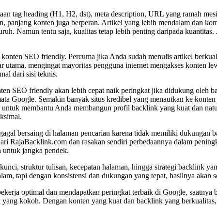
aan tag heading (H1, H2, dst), meta description, URL yang ramah mesin 
, panjang konten juga berperan. Artikel yang lebih mendalam dan komp
. Namun tentu saja, kualitas tetap lebih penting daripada kuantitas. 
onten SEO friendly. Percuma jika Anda sudah menulis artikel berkualit
ar utama, mengingat mayoritas pengguna internet mengakses konten lewa
l dari sisi teknis.
ten SEO friendly akan lebih cepat naik peringkat jika didukung oleh bac
mata Google. Semakin banyak situs kredibel yang menautkan ke konten 
ir untuk membantu Anda membangun profil backlink yang kuat dan natur
ksimal.
gagal bersaing di halaman pencarian karena tidak memiliki dukungan b
ari RajaBacklink.com dan rasakan sendiri perbedaannya dalam peningka
 untuk jangka pendek.
unci, struktur tulisan, kecepatan halaman, hingga strategi backlink yan
alam, tapi dengan konsistensi dan dukungan yang tepat, hasilnya akan
ekerja optimal dan mendapatkan peringkat terbaik di Google, saatnya 
al yang kokoh. Dengan konten yang kuat dan backlink yang berkualita