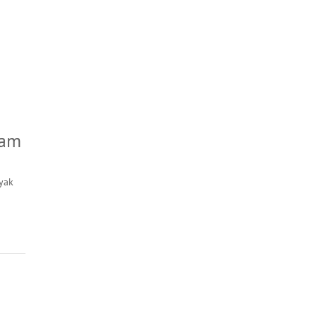
iam
yak