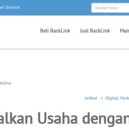
eli Backlink
Beli BackLink
Jual BackLink
Man
Artikel
»
Digital Mar
lkan Usaha denga