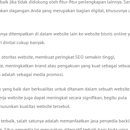
ik jika tidak didukung oleh fitur-fitur perlengkapan lainnya. S
akan dagangan. Anda yang merupakan bagian digital, khususnya 
ya ditempatkan di dalam website lain ke website bisnis online 
ri dinilai cukup banyak.
otoritas website, membuat peringkat SEO semakin tinggi,
te, meningkatkan brand atau pengakuan yang kuat sebagai sebu
a adalah sebagai media promosi.
 yang baik dan berkualitas untuk ditanam dalam sebuah website.
erja website juga dapat meningkat secara signifikan, begitu pula
nurunkan kualitas website tersebut.
k terbaik, salah satunya adalah memanfaatkan jasa penyedia backl
m. Situs penyedia ini merupakan alternatif terbaik bagi Anda yang