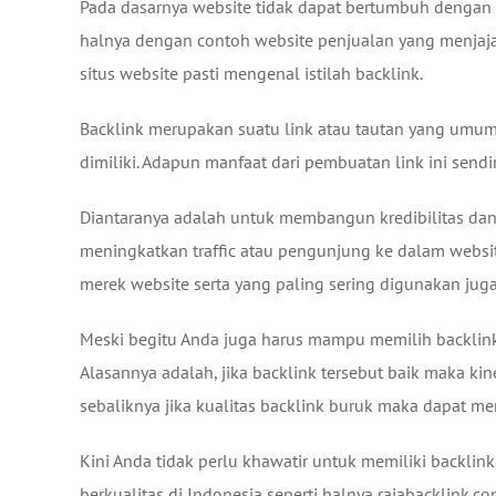
Pada dasarnya website tidak dapat bertumbuh dengan ba
halnya dengan contoh website penjualan yang menjaj
situs website pasti mengenal istilah backlink.
Backlink merupakan suatu link atau tautan yang umumn
dimiliki. Adapun manfaat dari pembuatan link ini sendi
Diantaranya adalah untuk membangun kredibilitas dan 
meningkatkan traffic atau pengunjung ke dalam websi
merek website serta yang paling sering digunakan jug
Meski begitu Anda juga harus mampu memilih backlink
Alasannya adalah, jika backlink tersebut baik maka kin
sebaliknya jika kualitas backlink buruk maka dapat me
Kini Anda tidak perlu khawatir untuk memiliki backlin
berkualitas di Indonesia seperti halnya rajabacklink.co