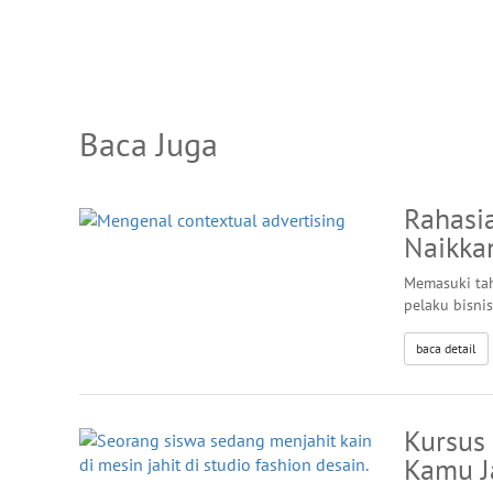
Baca Juga
Rahasi
Naikka
Memasuki tah
pelaku bisni
baca detail
Kursus 
Kamu J