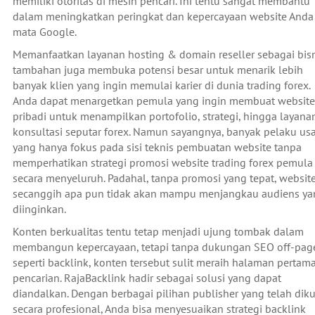
memiliki otoritas di mesin pencari. Ini tentu sangat membantu
dalam meningkatkan peringkat dan kepercayaan website Anda
mata Google.
Memanfaatkan layanan hosting & domain reseller sebagai bis
tambahan juga membuka potensi besar untuk menarik lebih
banyak klien yang ingin memulai karier di dunia trading forex.
Anda dapat menargetkan pemula yang ingin membuat website
pribadi untuk menampilkan portofolio, strategi, hingga layana
konsultasi seputar forex. Namun sayangnya, banyak pelaku us
yang hanya fokus pada sisi teknis pembuatan website tanpa
memperhatikan strategi promosi website trading forex pemula
secara menyeluruh. Padahal, tanpa promosi yang tepat, websit
secanggih apa pun tidak akan mampu menjangkau audiens ya
diinginkan.
Konten berkualitas tentu tetap menjadi ujung tombak dalam
membangun kepercayaan, tetapi tanpa dukungan SEO off-pag
seperti backlink, konten tersebut sulit meraih halaman pertam
pencarian. RajaBacklink hadir sebagai solusi yang dapat
diandalkan. Dengan berbagai pilihan publisher yang telah diku
secara profesional, Anda bisa menyesuaikan strategi backlink