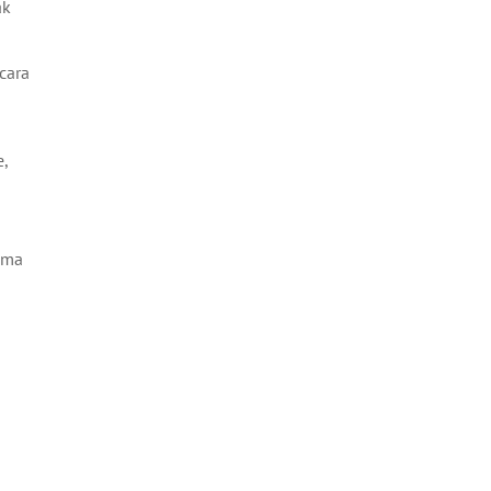
ak
cara
,
tama