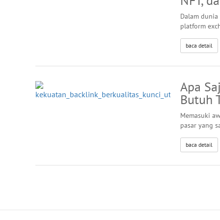
NFT, da
Dalam dunia 
platform exc
baca detail
Apa Sa
Butuh T
Memasuki awa
pasar yang s
baca detail