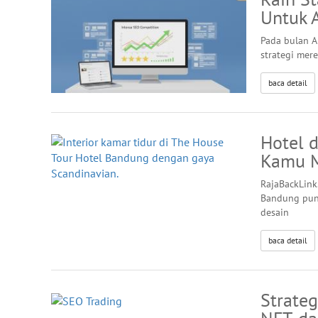
Untuk A
Pada bulan A
strategi mer
baca detail
Hotel d
Kamu M
RajaBackLink
Bandung pun
desain
baca detail
Strate