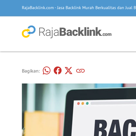
RajaBacklink.com - Jasa Backlink Murah Berkualitas dan Jual B
Bagikan: