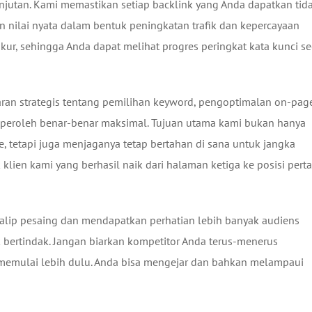
njutan. Kami memastikan setiap backlink yang Anda dapatkan tid
n nilai nyata dalam bentuk peningkatan trafik dan kepercayaan
ur, sehingga Anda dapat melihat progres peringkat kata kunci se
an strategis tentang pemilihan keyword, pengoptimalan on-page
a peroleh benar-benar maksimal. Tujuan utama kami bukan hanya
 tetapi juga menjaganya tetap bertahan di sana untuk jangka
 klien kami yang berhasil naik dari halaman ketiga ke posisi per
yalip pesaing dan mendapatkan perhatian lebih banyak audiens
k bertindak. Jangan biarkan kompetitor Anda terus-menerus
emulai lebih dulu. Anda bisa mengejar dan bahkan melampaui