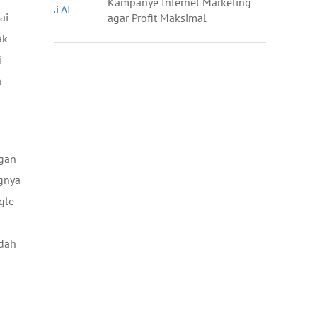
Kampanye Internet Marketing
ai
agar Profit Maksimal
ak
i
a
ngan
ngnya
gle
udah