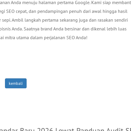
jalanan Anda menuju halaman pertama Google. Kami siap memban
ategi SEO cepat, dan pendampingan penuh dari awal hingga hasil
r sepi. Ambil langkah pertama sekarang juga dan rasakan sendiri
snis Anda. Saatnya brand Anda bersinar dan dikenal lebih luas
gai mitra utama dalam perjalanan SEO Anda!
kembali
tandar Baru 2026 Lewat Panduan Audit 