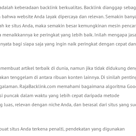
dalah keberadaan backlink berkualitas. Backlink dianggap sebag
n bahwa website Anda layak dipercaya dan relevan. Semakin bany
ah ke situs Anda, maka semakin besar kemungkinan mesin pencar
a menaikkannya ke peringkat yang lebih baik. Inilah mengapa jas
 nyata bagi siapa saja yang ingin naik peringkat dengan cepat dan
 membuat artikel terbaik di dunia, namun jika tidak didukung de
t akan tenggelam di antara ribuan konten lainnya. Di sinilah penti
engalaman. RajaBacklink.com memahami bagaimana algoritma Goo
isi puncak dalam waktu yang lebih cepat daripada metode
 luas, relevan dengan niche Anda, dan berasal dari situs yang s
buat situs Anda terkena penalti, pendekatan yang digunakan