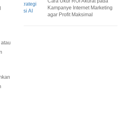
Cara Ukur ROI Akurat pada
Kampanye Internet Marketing
l
agar Profit Maksimal
 atau
n
ahkan
n