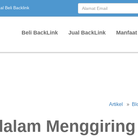
l Beli Backlink
Beli BackLink
Jual BackLink
Manfaat
Artikel
»
Bl
dalam Menggiring