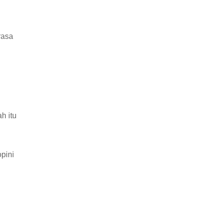
rasa
h itu
pini