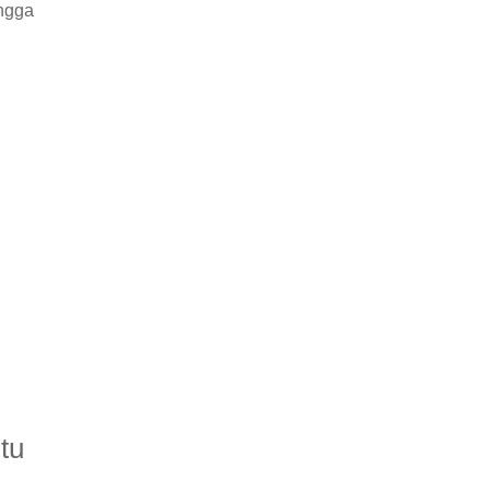
ngga
tu