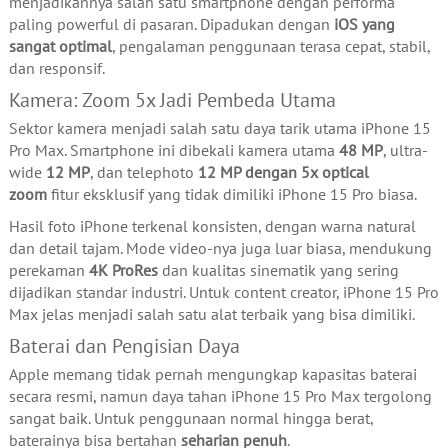
menjadikannya salah satu smartphone dengan performa
paling powerful di pasaran. Dipadukan dengan
iOS yang
sangat optimal
, pengalaman penggunaan terasa cepat, stabil,
dan responsif.
Kamera: Zoom 5x Jadi Pembeda Utama
Sektor kamera menjadi salah satu daya tarik utama iPhone 15
Pro Max. Smartphone ini dibekali kamera utama
48 MP
, ultra-
wide
12 MP
, dan telephoto
12 MP dengan 5x optical
zoom
fitur eksklusif yang tidak dimiliki iPhone 15 Pro biasa.
Hasil foto iPhone terkenal konsisten, dengan warna natural
dan detail tajam. Mode video-nya juga luar biasa, mendukung
perekaman
4K ProRes
dan kualitas sinematik yang sering
dijadikan standar industri. Untuk content creator, iPhone 15 Pro
Max jelas menjadi salah satu alat terbaik yang bisa dimiliki.
Baterai dan Pengisian Daya
Apple memang tidak pernah mengungkap kapasitas baterai
secara resmi, namun daya tahan iPhone 15 Pro Max tergolong
sangat baik. Untuk penggunaan normal hingga berat,
baterainya bisa bertahan
seharian penuh
.