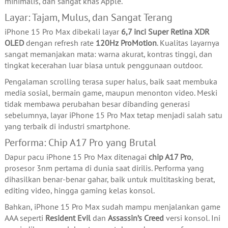
minimalis, dan sangat khas Apple.
Layar: Tajam, Mulus, dan Sangat Terang
iPhone 15 Pro Max dibekali layar
6,7 inci Super Retina XDR
OLED
dengan refresh rate
120Hz ProMotion
. Kualitas layarnya
sangat memanjakan mata: warna akurat, kontras tinggi, dan
tingkat kecerahan luar biasa untuk penggunaan outdoor.
Pengalaman scrolling terasa super halus, baik saat membuka
media sosial, bermain game, maupun menonton video. Meski
tidak membawa perubahan besar dibanding generasi
sebelumnya, layar iPhone 15 Pro Max tetap menjadi salah satu
yang terbaik di industri smartphone.
Performa: Chip A17 Pro yang Brutal
Dapur pacu iPhone 15 Pro Max ditenagai
chip A17 Pro
,
prosesor 3nm pertama di dunia saat dirilis. Performa yang
dihasilkan benar-benar gahar, baik untuk multitasking berat,
editing video, hingga gaming kelas konsol.
Bahkan, iPhone 15 Pro Max sudah mampu menjalankan game
AAA seperti
Resident Evil
dan
Assassin’s Creed
versi konsol. Ini