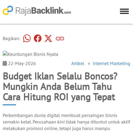
Bagikan:
22-May-2026
Artikel
»
Internet Marketing
Budget Iklan Selalu Boncos?
Mungkin Anda Belum Tahu
Cara Hitung ROI yang Tepat
Perkembangan dunia digital membuat persaingan bisnis
semakin ketat. Perusahaan kini tidak hanya dituntut untuk aktif
melakukan promosi online, tetapi juga harus mampu