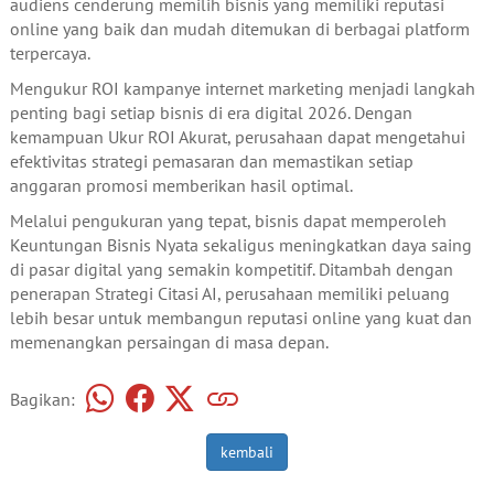
audiens cenderung memilih bisnis yang memiliki reputasi
online yang baik dan mudah ditemukan di berbagai platform
terpercaya.
Mengukur ROI kampanye internet marketing menjadi langkah
penting bagi setiap bisnis di era digital 2026. Dengan
kemampuan Ukur ROI Akurat, perusahaan dapat mengetahui
efektivitas strategi pemasaran dan memastikan setiap
anggaran promosi memberikan hasil optimal.
Melalui pengukuran yang tepat, bisnis dapat memperoleh
Keuntungan Bisnis Nyata sekaligus meningkatkan daya saing
di pasar digital yang semakin kompetitif. Ditambah dengan
penerapan Strategi Citasi AI, perusahaan memiliki peluang
lebih besar untuk membangun reputasi online yang kuat dan
memenangkan persaingan di masa depan.
Bagikan:
kembali