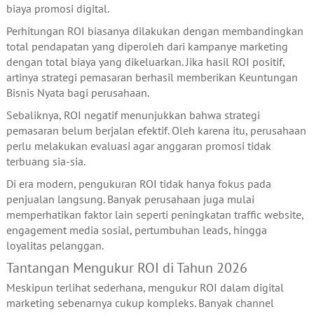
biaya promosi digital.
Perhitungan ROI biasanya dilakukan dengan membandingkan
total pendapatan yang diperoleh dari kampanye marketing
dengan total biaya yang dikeluarkan. Jika hasil ROI positif,
artinya strategi pemasaran berhasil memberikan Keuntungan
Bisnis Nyata bagi perusahaan.
Sebaliknya, ROI negatif menunjukkan bahwa strategi
pemasaran belum berjalan efektif. Oleh karena itu, perusahaan
perlu melakukan evaluasi agar anggaran promosi tidak
terbuang sia-sia.
Di era modern, pengukuran ROI tidak hanya fokus pada
penjualan langsung. Banyak perusahaan juga mulai
memperhatikan faktor lain seperti peningkatan traffic website,
engagement media sosial, pertumbuhan leads, hingga
loyalitas pelanggan.
Tantangan Mengukur ROI di Tahun 2026
Meskipun terlihat sederhana, mengukur ROI dalam digital
marketing sebenarnya cukup kompleks. Banyak channel