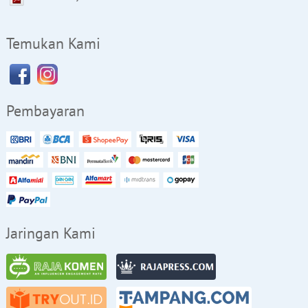
Temukan Kami
Pembayaran
Jaringan Kami