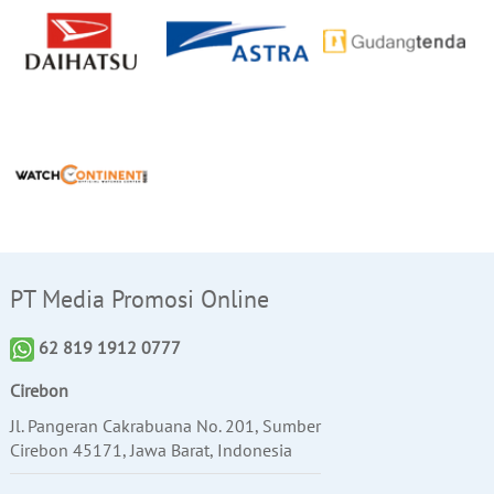
PT Media Promosi Online
62 819 1912 0777
Cirebon
Jl. Pangeran Cakrabuana No. 201, Sumber
Cirebon 45171, Jawa Barat, Indonesia