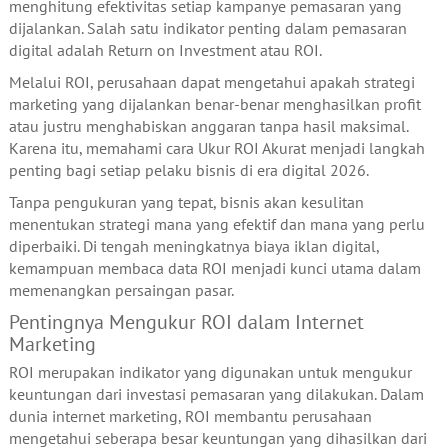
menghitung efektivitas setiap kampanye pemasaran yang
dijalankan. Salah satu indikator penting dalam pemasaran
digital adalah Return on Investment atau ROI.
Melalui ROI, perusahaan dapat mengetahui apakah strategi
marketing yang dijalankan benar-benar menghasilkan profit
atau justru menghabiskan anggaran tanpa hasil maksimal.
Karena itu, memahami cara Ukur ROI Akurat menjadi langkah
penting bagi setiap pelaku bisnis di era digital 2026.
Tanpa pengukuran yang tepat, bisnis akan kesulitan
menentukan strategi mana yang efektif dan mana yang perlu
diperbaiki. Di tengah meningkatnya biaya iklan digital,
kemampuan membaca data ROI menjadi kunci utama dalam
memenangkan persaingan pasar.
Pentingnya Mengukur ROI dalam Internet
Marketing
ROI merupakan indikator yang digunakan untuk mengukur
keuntungan dari investasi pemasaran yang dilakukan. Dalam
dunia internet marketing, ROI membantu perusahaan
mengetahui seberapa besar keuntungan yang dihasilkan dari