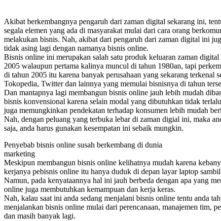
Akibat berkembangnya pengaruh dari zaman digital sekarang ini, tentu
segala elemen yang ada di masyarakat mulai dari cara orang berkomun
melakukan bisnis. Nah, akibat dari pengaruh dari zaman digital ini ju
tidak asing lagi dengan namanya bisnis online.
Bisnis online ini merupakan salah satu produk keluaran zaman digital
2005 walaupun pertama kalinya muncul di tahun 1980an, tapi perkemb
di tahun 2005 itu karena banyak perusahaan yang sekarang terkenal s
Tokopedia, Twitter dan lainnya yang memulai bisnisnya di tahun terse
Dan mantapnya lagi membangun bisnis online jauh lebih mudah di
bisnis konvensional karena selain modal yang dibutuhkan tidak terlalu 
juga memungkinkan pendekatan terhadap konsumen lebih mudah berk
Nah, dengan peluang yang terbuka lebar di zaman digial ini, maka and
saja, anda harus gunakan kesempatan ini sebaik mungkin.
Penyebab bisnis online susah berkembang di dunia
marketing
Meskipun membangun bisnis online kelihatnya mudah karena keban
kerjanya pebisnis online itu hanya duduk di depan layar laptop sambi
Namun, pada kenyataannya hal ini jauh berbeda dengan apa yang mere
online juga membutuhkan kemampuan dan kerja keras.
Nah, kalau saat ini anda sedang menjalani bisnis online tentu anda tah
menjalankan bisnis online mulai dari perencanaan, manajemen tim, 
dan masih banyak lagi.