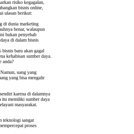
rkan risiko kegagalan,
bangkan bisnis online,
i ulasan berikut:
g di dunia marketing
penuhnya benar, walaupun
 ini bukan penyebab
aya di dalam bisnis
 bisnis baru akan gagal
rena kehabisan sumber daya.
e anda?
? Namun, uang yang
 uang yang bisa mengalir
 sendiri karena di dalamnya
na itu memiliki sumber daya
elayani masyarakat.
n teknologi sangat
 mempercepat proses