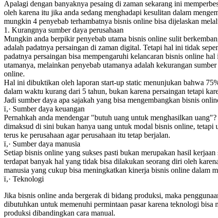
Apalagi dengan banyaknya pesaing di zaman sekarang ini memperbesa
oleh karena itu jika anda sedang menghadapi kesulitan dalam mengem
mungkin 4 penyebab terhambatnya bisnis online bisa dijelaskan melalu
1. Kurangnya sumber daya perusahaan
Mungkin anda berpikir penyebab utama bisnis online sulit berkemban
adalah padatnya persaingan di zaman digital. Tetapi hal ini tidak se
padatnya persaingan bisa mempengaruhi kelancaran bisnis online hal
utamanya, melainkan penyebab utamanya adalah kekurangan sumber d
online.
Hal ini dibuktikan oleh laporan start-up static menunjukan bahwa 75%
dalam waktu kurang dari 5 tahun, bukan karena persaingan tetapi ka
Jadi sumber daya apa sajakah yang bisa mengembangkan bisnis onlin
ï‚· Sumber daya keuangan
Pernahkah anda mendengar "butuh uang untuk menghasilkan uang"
dimaksud di sini bukan hanya uang untuk modal bisnis online, tetapi
terus ke perusahaan agar perusahaan itu tetap berjalan.
ï‚· Sumber daya manusia
Setiap bisnis online yang sukses pasti bukan merupakan hasil kerjaan
terdapat banyak hal yang tidak bisa dilakukan seorang diri oleh kare
manusia yang cukup bisa meningkatkan kinerja bisnis online dalam m
ï‚· Teknologi
Jika bisnis online anda bergerak di bidang produksi, maka penggunaa
dibutuhkan untuk memenuhi permintaan pasar karena teknologi bisa
produksi dibandingkan cara manual.