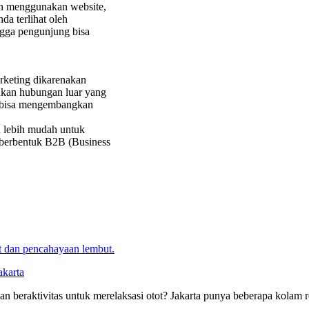
gan menggunakan website,
da terlihat oleh
ngga pengunjung bisa
arketing dikarenakan
lukan hubungan luar yang
a bisa mengembangkan
an lebih mudah untuk
da berbentuk B2B (Business
akarta
n beraktivitas untuk merelaksasi otot? Jakarta punya beberapa kolam r