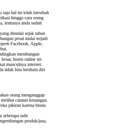
 saja hal ini telah merubah
ikasi hingga cara orang
ga, tentunya anda sudah
 yang dimulai sejak tahun
angan pesat mulai terjadi
eperti Facebook, Apple,
but.
bandingkan membangun
besar, bisnis online ini
at munculnya internet.
a tidak bisa berdiam diri
yakan orang menganggap
l melihat catatan keuangan.
ka pikiran karena bisnis
u seberapa sulit
pengembangan produk/jasa,