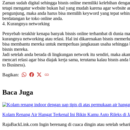
Zaman sudah digital sehingga bisnis online memiliki kelebihan den
tetapi mengatur website bukan hal yang mudah karena agar website an
pengunjung, maka anda harus bisa memilih keyword yang tepat sehi
berdatangan ke toko online anda.
4. Kurangnya networking
Penyebab terakhir kenapa banyak bisnis online terhambat di dunia m
kurangnya networking atau relasi. Hal ini dikarenakan bisnis memer
bisa membantu mereka untuk memperluas jangkauan usaha sehingg
bisnis mereka.
Jadi setelah anda berada di lingkungan network itu sendiri, maka ak
mencari relasi agar bisa diajak kerja sama, terutama kalau bisnis an
to Business).
Bagikan:
kembali
Baca Juga
Kolam Renang Air Hangat Terkenal Ini Bikin Kamu Auto Rileks di J
RajaBackLink.com Ingin berenang di cuaca dingin atau setelah seharia