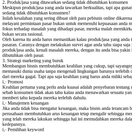
2. Produk/jasa yang ditawarkan sedang tidak dibutuhkan konsumen
Meskipun produk/jasa yang anda tawarkan berkualitas, tapi apa guna
sedang tidak dibutuhkan konsumen?
Inilah kesalahan yang sering dibuat oleh para pebisnis online dikaren
melayani permintaan pasar bukan untuk memenuhi kepuasaan anda men
fokus terhadap masalah yang dihadapi pasar, mereka malah memikirka
bukan secara rasional.
Oleh karena itu anda harus memastikan kalau produk/jasa yang anda 
pasaran. Caranya dengan melakukan survei agar anda tahu siapa saja 
produk/jasa anda, kenali masalah mereka, dengan itu anda bisa yaki
dibutuhkan oleh pasar.
3. Strategi marketing yang buruk
Membangun bisnis membutuhkan keahlian yang cukup, tapi sayangn
memasuki dunia usaha tanpa mengenali lingkungan barunya terlebih 
dari mereka gagal. Tapi apa saja keahlian yang harus anda miliki se
ï‚· Promosi
Keahlian pertama yang perlu anda kuasai adalah penyebaran tentang
sebab konsumen tidak akan tahu kalau anda menawarkan sesuatu yan
memberi tahu kepada mereka terlebih dahulu.
ï‚· Manajemen keuangan
Jika anda tidak bisa mengatur keuangan, maka bisnis anda terancam b
perusahaan membutuhkan arus keuangan tetap mengalir sehingga merek
yang telah mereka lakukan sehingga hal ini memudahkan mereka da
kedepannya.
ï‚· Pemilihan keyword