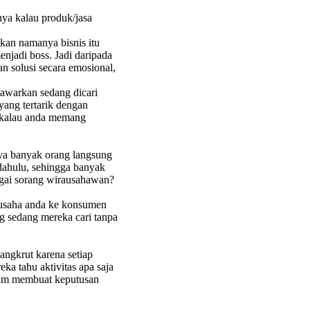
nya kalau produk/jasa
akan namanya bisnis itu
jadi boss. Jadi daripada
n solusi secara emosional,
tawarkan sedang dicari
yang tertarik dengan
n kalau anda memang
ya banyak orang langsung
dahulu, sehingga banyak
bagai sorang wirausahawan?
 usaha anda ke konsumen
g sedang mereka cari tanpa
angkrut karena setiap
a tahu aktivitas apa saja
lam membuat keputusan