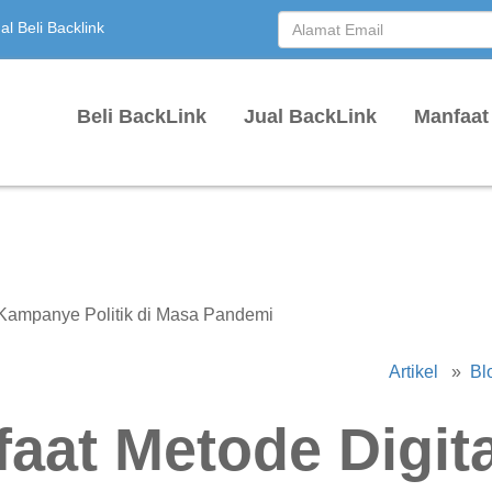
l Beli Backlink
Beli BackLink
Jual BackLink
Manfaat
Artikel
»
Bl
aat Metode Digita