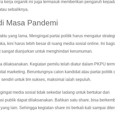
ara kerja organik ini juga termasuk memberikan pengaruh kepad
atau sebaliknya.
 di Masa Pandemi
u yang lama. Mengingat partai politik harus mengatur strateg
a, kini harus lebih besar di ruang media sosial online. Ini bagi
t sangat dianjurkan untuk menghindari kerumuman.
sa dilaksanakan. Kegiatan pemilu telah diatur dalam PKPU ter
tal marketing. Beruntungnya calon kandidat atau partai politik 
ndiri untuk tim sukses, maksimal ialah sepuluh.
gingat media sosial tidak sekedar ladang untuk bertukar dan
kasi publik dapat dilaksanakan. Bahkan satu share, bisa berkem
ang lain. Sehingga kegiatan share ini berkali-kali sampai dite