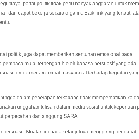
egi biaya, partai politik tidak perlu banyak anggaran untuk me
a iklan dapat bekerja secara organik. Baik link yang tertaut, at
entu.
rtai politik juga dapat memberikan sentuhan emosional pada
ka pembaca mulai terpengaruh oleh bahasa persuasif yang ada
rsuasif untuk menarik minat masyarakat terhadap kegiatan yan
ehingga dalam penerapan terkadang tidak memperhatikan kaid
akan unggahan tulisan dalam media sosial untuk keperluan po
lut perpecahan dan singgung SARA.
an persuasif. Muatan ini pada selanjutnya menggiring pendapat