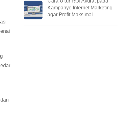
Cara Ukur ROI Akurat pada
Kampanye Internet Marketing
agar Profit Maksimal
asi
genai
ng
kedar
klan