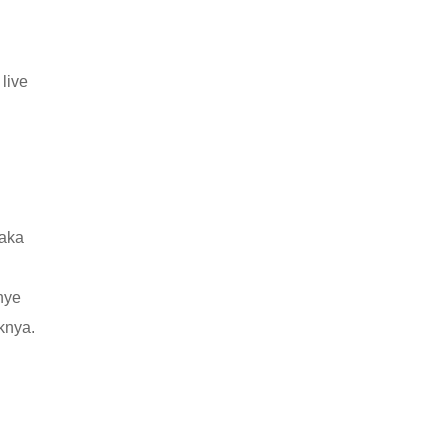
live
maka
nye
knya.