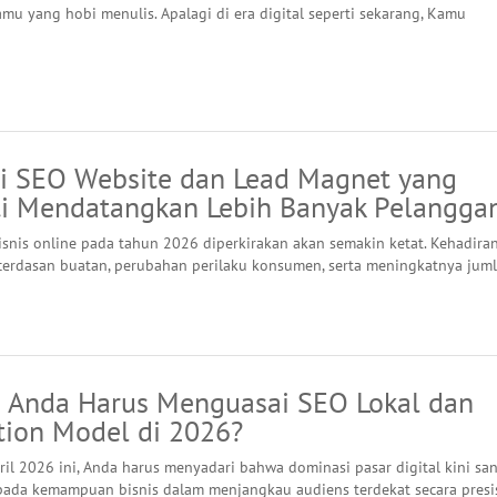
amu yang hobi menulis. Apalagi di era digital seperti sekarang, Kamu
gi SEO Website dan Lead Magnet yang
ti Mendatangkan Lebih Banyak Pelangga
isnis online pada tahun 2026 diperkirakan akan semakin ketat. Kehadira
cerdasan buatan, perubahan perilaku konsumen, serta meningkatnya jum
 Anda Harus Menguasai SEO Lokal dan
tion Model di 2026?
ril 2026 ini, Anda harus menyadari bahwa dominasi pasar digital kini sa
ada kemampuan bisnis dalam menjangkau audiens terdekat secara presi