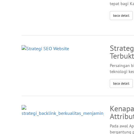
tepat bagi K
baca detail
Strate
Terbuk
Persaingan b
teknologi ke
baca detail
Kenapa
Attribu
Pada awal Ap
bergantung p