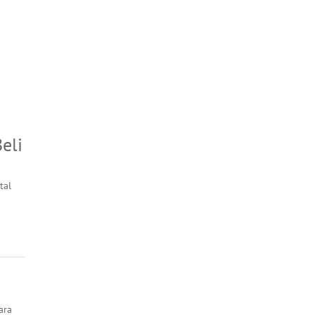
eli
tal
ara