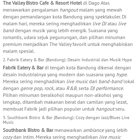
The Valley Bistro Cafe & Resort Hotel
di Dago Atas
menawarkan pengalaman
hangout
malam yang mewah
dengan pemandangan kota Bandung yang spektakuler. Di
malam hari, mereka sering menghadirkan
live DJ
atau
live
band
dengan musik yang lebih energik. Suasana yang
romantis, udara sejuk pegunungan, dan pilihan minuman
premium menjadikan The Valley favorit untuk menghabiskan
malam spesial.
2. Fabrik Eatery & Bar (Bandung): Desain Industrial dan Musik Hype
Fabrik Eatery & Bar
di tengah kota Bandung dikenal dengan
desain industrialnya yang modern dan suasana yang
hype
.
Mereka sering menghadirkan
live music
dari
band-band
lokal
dengan
genre pop
,
rock
, atau
R&B
, serta
DJ performance
.
Pilihan minuman beralkohol maupun non-alkohol yang
lengkap, ditambah makanan berat dan camilan yang lezat,
membuat Fabrik jadi pilihan populer untuk
hangout
seru.
3. Southbank Bistro & Bar (Bandung): Cozy dengan Jazz/Blues Live
Music
Southbank Bistro & Bar
menawarkan
ambiance
yang lebih
cozy
dan intim. Mereka sering menghadirkan
live music