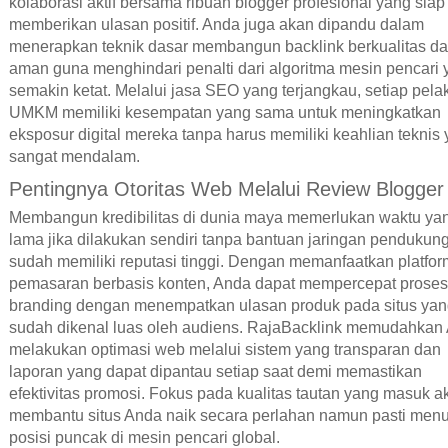
kolaborasi aktif bersama ribuan blogger profesional yang siap
memberikan ulasan positif. Anda juga akan dipandu dalam
menerapkan teknik dasar membangun backlink berkualitas d
aman guna menghindari penalti dari algoritma mesin pencari
semakin ketat. Melalui jasa SEO yang terjangkau, setiap pela
UMKM memiliki kesempatan yang sama untuk meningkatkan
eksposur digital mereka tanpa harus memiliki keahlian teknis
sangat mendalam.
Pentingnya Otoritas Web Melalui Review Blogger
Membangun kredibilitas di dunia maya memerlukan waktu ya
lama jika dilakukan sendiri tanpa bantuan jaringan pendukun
sudah memiliki reputasi tinggi. Dengan memanfaatkan platfor
pemasaran berbasis konten, Anda dapat mempercepat proses
branding dengan menempatkan ulasan produk pada situs ya
sudah dikenal luas oleh audiens. RajaBacklink memudahkan
melakukan optimasi web melalui sistem yang transparan dan
laporan yang dapat dipantau setiap saat demi memastikan
efektivitas promosi. Fokus pada kualitas tautan yang masuk a
membantu situs Anda naik secara perlahan namun pasti menu
posisi puncak di mesin pencari global.