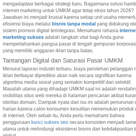
mengadaptasi berbagai strategi baru. Bagaimana solusi ham
internet marketing untuk UMKM agar tetap eksis tahun 2026?
Jawaban ini menjadi krusial karena setiap unit usaha memerl
efisiensi biaya melalui
bisnis tanpa modal
yang didukung ol
sistem promosi digital terintegrasi. Memahami rahasia
interne
marketing sukses
adalah langkah vital bagi Anda guna
mempertahankan pangsa pasar di tengah gempuran korporasi
yang memiliki anggaran iklan tanpa batas.
Tantangan Digital dan Saturasi Pasar UMKM
Menurut laporan industri terbaru, biaya perolehan pelanggan 
iklan berbayar diprediksi akan naik secara signifikan karena
algoritma media sosial yang semakin kompetitif dan selektif.
Masalah utama yang dihadapi UMKM saat ini adalah rendah
visibilitas situs web mereka di halaman pencarian akibat kur
otoritas domain. Dampak nyata dari isu ini adalah penurunan
harian karena calon konsumen kesulitan menemukan produk
di internet. Oleh sebab itu, Anda perlu memahami bahwa
penggunaan
kunci sukses seo
secara konsisten menjadi tam
utama untuk melindungi eksistensi bisnis dari ketidakpastian t
global.