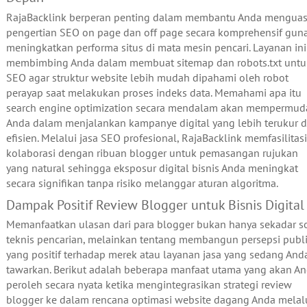
RajaBacklink berperan penting dalam membantu Anda menguas
pengertian SEO on page dan off page secara komprehensif gun
meningkatkan performa situs di mata mesin pencari. Layanan ini
membimbing Anda dalam membuat sitemap dan robots.txt untu
SEO agar struktur website lebih mudah dipahami oleh robot
perayap saat melakukan proses indeks data. Memahami apa itu
search engine optimization secara mendalam akan mempermud
Anda dalam menjalankan kampanye digital yang lebih terukur 
efisien. Melalui jasa SEO profesional, RajaBacklink memfasilitasi
kolaborasi dengan ribuan blogger untuk pemasangan rujukan
yang natural sehingga eksposur digital bisnis Anda meningkat
secara signifikan tanpa risiko melanggar aturan algoritma.
Dampak Positif Review Blogger untuk Bisnis Digital
Memanfaatkan ulasan dari para blogger bukan hanya sekadar s
teknis pencarian, melainkan tentang membangun persepsi publ
yang positif terhadap merek atau layanan jasa yang sedang And
tawarkan. Berikut adalah beberapa manfaat utama yang akan A
peroleh secara nyata ketika mengintegrasikan strategi review
blogger ke dalam rencana optimasi website dagang Anda melal