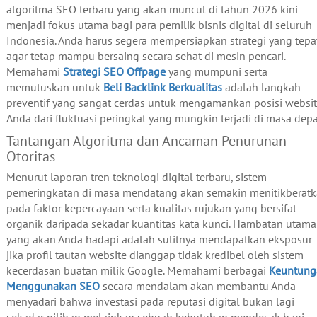
algoritma SEO terbaru yang akan muncul di tahun 2026 kini
menjadi fokus utama bagi para pemilik bisnis digital di seluruh
Indonesia. Anda harus segera mempersiapkan strategi yang tepa
agar tetap mampu bersaing secara sehat di mesin pencari.
Memahami
Strategi SEO Offpage
yang mumpuni serta
memutuskan untuk
Beli Backlink Berkualitas
adalah langkah
preventif yang sangat cerdas untuk mengamankan posisi websi
Anda dari fluktuasi peringkat yang mungkin terjadi di masa dep
Tantangan Algoritma dan Ancaman Penurunan
Otoritas
Menurut laporan tren teknologi digital terbaru, sistem
pemeringkatan di masa mendatang akan semakin menitikberat
pada faktor kepercayaan serta kualitas rujukan yang bersifat
organik daripada sekadar kuantitas kata kunci. Hambatan utama
yang akan Anda hadapi adalah sulitnya mendapatkan eksposur
jika profil tautan website dianggap tidak kredibel oleh sistem
kecerdasan buatan milik Google. Memahami berbagai
Keuntung
Menggunakan SEO
secara mendalam akan membantu Anda
menyadari bahwa investasi pada reputasi digital bukan lagi
sekadar pilihan melainkan sebuah kebutuhan mendesak bagi