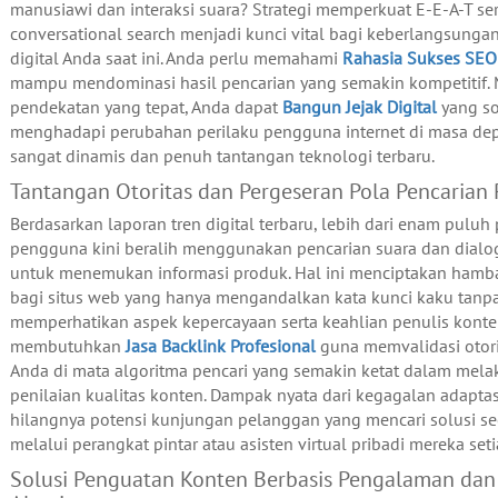
manusiawi dan interaksi suara? Strategi memperkuat E-E-A-T ser
conversational search menjadi kunci vital bagi keberlangsungan
digital Anda saat ini. Anda perlu memahami
Rahasia Sukses SEO
mampu mendominasi hasil pencarian yang semakin kompetitif. 
pendekatan yang tepat, Anda dapat
Bangun Jejak Digital
yang so
menghadapi perubahan perilaku pengguna internet di masa de
sangat dinamis dan penuh tantangan teknologi terbaru.
Tantangan Otoritas dan Pergeseran Pola Pencarian
Berdasarkan laporan tren digital terbaru, lebih dari enam puluh
pengguna kini beralih menggunakan pencarian suara dan dialog 
untuk menemukan informasi produk. Hal ini menciptakan hamb
bagi situs web yang hanya mengandalkan kata kunci kaku tanp
memperhatikan aspek kepercayaan serta keahlian penulis konte
membutuhkan
Jasa Backlink Profesional
guna memvalidasi otor
Anda di mata algoritma pencari yang semakin ketat dalam mel
penilaian kualitas konten. Dampak nyata dari kegagalan adaptas
hilangnya potensi kunjungan pelanggan yang mencari solusi se
melalui perangkat pintar atau asisten virtual pribadi mereka seti
Solusi Penguatan Konten Berbasis Pengalaman da