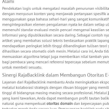
Alami
Pendekatan logis untuk mengatasi masalah penurunan visibilit
dengan menyusun konten yang menjawab pertanyaan spesifik 
menggunakan gaya bahasa sehari-hari yang sangat komunikatif
mengintegrasikan elemen pengalaman nyata ke dalam setiap ul
memenuhi standar evaluasi mesin pencari mengenai keaslian s
informasi yang dipublikasikan secara daring. Sebagai contoh ny
artikel yang membahas solusi teknis berdasarkan praktik lapan
mendapatkan peringkat lebih tinggi dibandingkan tulisan teori
dihasilkan secara otomatis oleh mesin. Melalui cara ini, Anda ti
memuaskan algoritma tetapi juga memberikan nilai tambah yan
bagi pembaca yang mencari referensi tepercaya sebelum memu
untuk membeli sesuatu.
Sinergi RajaBacklink dalam Membangun Otoritas E
Layanan dari RajaBacklink membantu Anda meningkatkan ekspos
melalui kolaborasi strategis dengan ribuan blogger yang memili
tinggi di bidangnya masing-masing secara profesional. Melalui
yang kami tawarkan, Anda dapat membangun profil tautan bali
natural guna memperkuat
otoritas domain
dan kepercayaan pub
terhadap merek Anda secara luas. Pemasangan backlink pada si