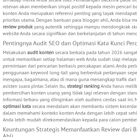
relevan akan memberikan sinyal positif kepada mesin pencari 
konten Anda merupakan referensi penting yang layak mendapa
prioritas utama. Dengan bantuan para blogger ahli, Anda bisa 
review produk
yang autentik sehingga mampu mendongkrak sko
website Anda secara signifikan dan berkelanjutan di tahun men
Pentingnya Audit SEO dan Optimasi Kata Kunci Per
Melakukan
audit konten
secara berkala pada tahun 2026 sanga
untuk memastikan setiap halaman web Anda sudah siap melaya
permintaan dari pencarian berbasis percakapan alami. Anda pe
penggunaan keyword long-tail yang berbentuk pertanyaan sepe
mengapa, bagaimana, atau di mana guna menangkap trafik dar
asisten suara pintar. Selain itu,
strategi ranking
Anda harus meli
pembersihan konten usang yang tidak lagi relevan dengan stand
informasi terbaru yang diinginkan oleh audiens cerdas saat ini.
optimasi kata
secara mendalam akan membantu sistem kecerda
dalam memahami konteks konten Anda dengan lebih cepat sehi
Anda lebih mudah direkomendasikan kepada para calon pembeli
Keuntungan Strategis Memanfaatkan Review dari B
Ahli