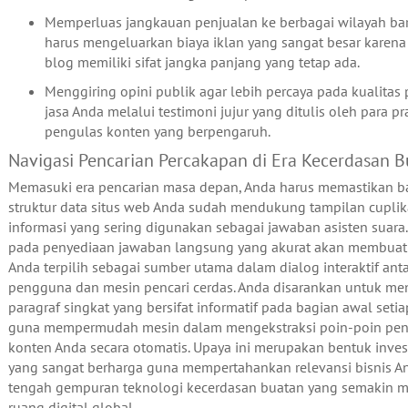
Memperluas jangkauan penjualan ke berbagai wilayah ba
harus mengeluarkan biaya iklan yang sangat besar karena
blog memiliki sifat jangka panjang yang tetap ada.
Menggiring opini publik agar lebih percaya pada kualitas
jasa Anda melalui testimoni jujur yang ditulis oleh para pr
pengulas konten yang berpengaruh.
Navigasi Pencarian Percakapan di Era Kecerdasan 
Memasuki era pencarian masa depan, Anda harus memastikan 
struktur data situs web Anda sudah mendukung tampilan cupli
informasi yang sering digunakan sebagai jawaban asisten suara
pada penyediaan jawaban langsung yang akurat akan membuat
Anda terpilih sebagai sumber utama dalam dialog interaktif ant
pengguna dan mesin pencari cerdas. Anda disarankan untuk me
paragraf singkat yang bersifat informatif pada bagian awal seti
guna mempermudah mesin dalam mengekstraksi poin-poin pent
konten Anda secara otomatis. Upaya ini merupakan bentuk invest
yang sangat berharga guna mempertahankan relevansi bisnis A
tengah gempuran teknologi kecerdasan buatan yang semakin 
ruang digital global.