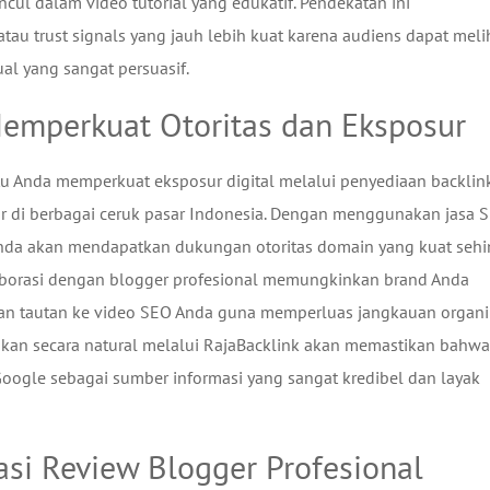
cul dalam video tutorial yang edukatif. Pendekatan ini
 trust signals yang jauh lebih kuat karena audiens dapat meli
ual yang sangat persuasif.
Memperkuat Otoritas dan Eksposur
u Anda memperkuat eksposur digital melalui penyediaan backlin
bar di berbagai ceruk pasar Indonesia. Dengan menggunakan jasa 
f Anda akan mendapatkan dukungan otoritas domain yang kuat seh
laborasi dengan blogger profesional memungkinkan brand Anda
an tautan ke video SEO Anda guna memperluas jangkauan organi
akukan secara natural melalui RajaBacklink akan memastikan bahwa
Google sebagai sumber informasi yang sangat kredibel dan layak
asi Review Blogger Profesional