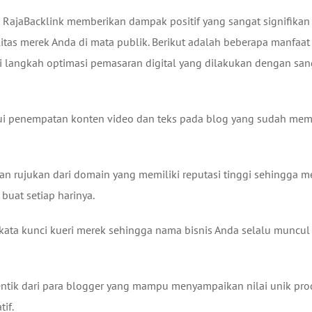
m RajaBacklink memberikan dampak positif yang sangat signifikan
tas merek Anda di mata publik. Berikut adalah beberapa manfaat
i langkah optimasi pemasaran digital yang dilakukan dengan san
lui penempatan konten video dan teks pada blog yang sudah memi
 rujukan dari domain yang memiliki reputasi tinggi sehingga m
buat setiap harinya.
ata kunci kueri merek sehingga nama bisnis Anda selalu muncul 
entik dari para blogger yang mampu menyampaikan nilai unik pr
if.