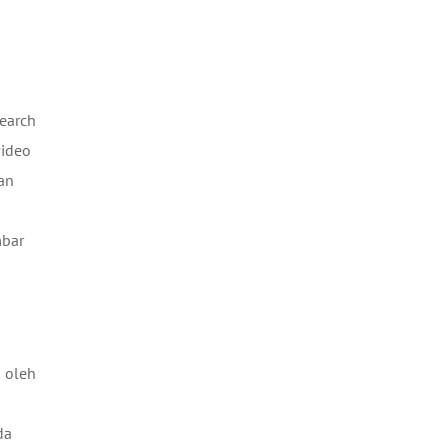
earch
video
an
mbar
g oleh
da