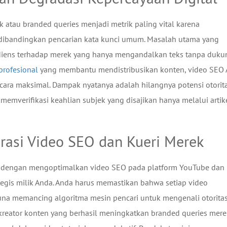
k atau branded queries menjadi metrik paling vital karena
 dibandingkan pencarian kata kunci umum. Masalah utama yang
audiens terhadap merek yang hanya mengandalkan teks tanpa duk
profesional
yang membantu mendistribusikan konten, video SEO
cara maksimal. Dampak nyatanya adalah hilangnya potensi otorit
 memverifikasi keahlian subjek yang disajikan hanya melalui artik
egrasi Video SEO dan Kueri Merek
ah dengan mengoptimalkan video SEO pada platform YouTube dan
tegis milik Anda. Anda harus memastikan bahwa setiap video
guna memancing algoritma mesin pencari untuk mengenali otorita
 kreator konten yang berhasil meningkatkan branded queries mer