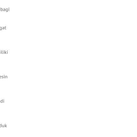
 bagi
gat
liki
esin
di
oduk