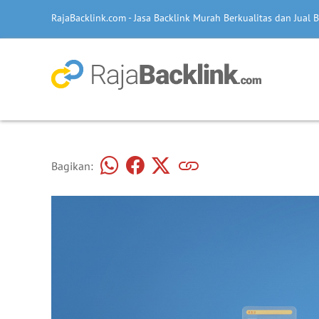
RajaBacklink.com - Jasa Backlink Murah Berkualitas dan Jual B
Bagikan: