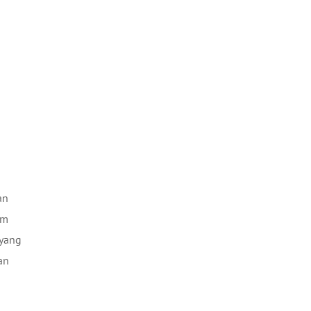
an
am
 yang
an