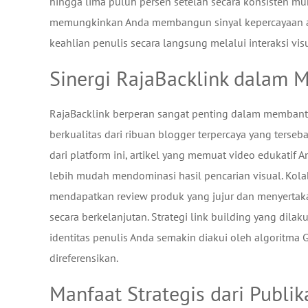
hingga lima puluh persen setelah secara konsisten mun
memungkinkan Anda membangun sinyal kepercayaan atau
keahlian penulis secara langsung melalui interaksi vis
Sinergi RajaBacklink dalam 
RajaBacklink berperan sangat penting dalam membant
berkualitas dari ribuan blogger terpercaya yang terse
dari platform ini, artikel yang memuat video edukati
lebih mudah mendominasi hasil pencarian visual. Ko
mendapatkan review produk yang jujur dan menyertak
secara berkelanjutan. Strategi link building yang dil
identitas penulis Anda semakin diakui oleh algoritma 
direferensikan.
Manfaat Strategis dari Publik