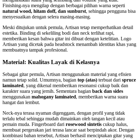
Finishing-nya mengilap dengan berbagai pilihan warna seperti
natural wood, hitam doff, dan sunburst
, sehingga pengguna bisa
menyesuaikan dengan selera masing-masing.
Meski ditujukan untuk pemula, Artisan tetap memperhatikan detail
estetika. Binding di sekeliling bodi dan neck terlihat rapi,
memberikan kesan bahwa gitar ini dibuat dengan ketelitian. Logo
Artisan yang dicetak pada headstock menambah identitas khas yang
membuatnya tampak profesional.
Material: Kualitas Layak di Kelasnya
Sebagai gitar pemula, Artisan menggunakan material yang efisien
namun tetap solid. Umumnya, bagian
top (atas)
terbuat dari
spruce
laminated
, yang dikenal memberikan resonansi cukup baik dan
karakter suara yang jernih. Sementara bagian
back dan sides
menggunakan
mahogany laminated
, memberikan warna suara
hangat dan lembut.
Neck-nya terasa nyaman digenggam, dengan profil yang tidak
terlalu tebal sehingga mudah dimainkan oleh tangan kecil atau
pemain muda. Fingerboard dari
rosewood sintetis
cukup halus,
membuat pergerakan jari terasa lancar saat berpindah akor. Dengan
kombinasi bahan tersebut, Artisan berhasil menciptakan gitar yang