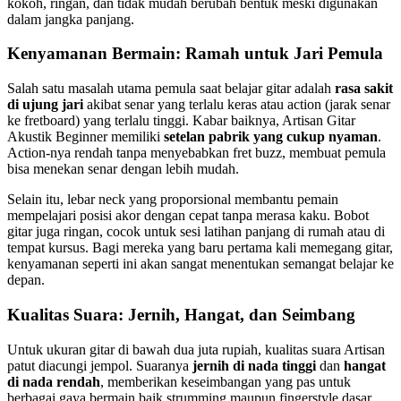
kokoh, ringan, dan tidak mudah berubah bentuk meski digunakan
dalam jangka panjang.
Kenyamanan Bermain: Ramah untuk Jari Pemula
Salah satu masalah utama pemula saat belajar gitar adalah
rasa sakit
di ujung jari
akibat senar yang terlalu keras atau action (jarak senar
ke fretboard) yang terlalu tinggi. Kabar baiknya, Artisan Gitar
Akustik Beginner memiliki
setelan pabrik yang cukup nyaman
.
Action-nya rendah tanpa menyebabkan fret buzz, membuat pemula
bisa menekan senar dengan lebih mudah.
Selain itu, lebar neck yang proporsional membantu pemain
mempelajari posisi akor dengan cepat tanpa merasa kaku. Bobot
gitar juga ringan, cocok untuk sesi latihan panjang di rumah atau di
tempat kursus. Bagi mereka yang baru pertama kali memegang gitar,
kenyamanan seperti ini akan sangat menentukan semangat belajar ke
depan.
Kualitas Suara: Jernih, Hangat, dan Seimbang
Untuk ukuran gitar di bawah dua juta rupiah, kualitas suara Artisan
patut diacungi jempol. Suaranya
jernih di nada tinggi
dan
hangat
di nada rendah
, memberikan keseimbangan yang pas untuk
berbagai gaya bermain baik strumming maupun fingerstyle dasar.