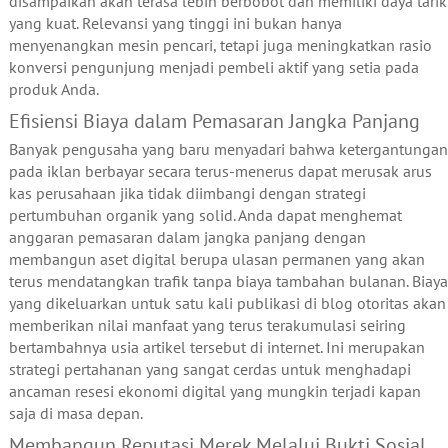
disampaikan akan terasa lebih berbobot dan memiliki daya tarik
yang kuat. Relevansi yang tinggi ini bukan hanya
menyenangkan mesin pencari, tetapi juga meningkatkan rasio
konversi pengunjung menjadi pembeli aktif yang setia pada
produk Anda.
Efisiensi Biaya dalam Pemasaran Jangka Panjang
Banyak pengusaha yang baru menyadari bahwa ketergantungan
pada iklan berbayar secara terus-menerus dapat merusak arus
kas perusahaan jika tidak diimbangi dengan strategi
pertumbuhan organik yang solid. Anda dapat menghemat
anggaran pemasaran dalam jangka panjang dengan
membangun aset digital berupa ulasan permanen yang akan
terus mendatangkan trafik tanpa biaya tambahan bulanan. Biaya
yang dikeluarkan untuk satu kali publikasi di blog otoritas akan
memberikan nilai manfaat yang terus terakumulasi seiring
bertambahnya usia artikel tersebut di internet. Ini merupakan
strategi pertahanan yang sangat cerdas untuk menghadapi
ancaman resesi ekonomi digital yang mungkin terjadi kapan
saja di masa depan.
Membangun Reputasi Merek Melalui Bukti Sosial