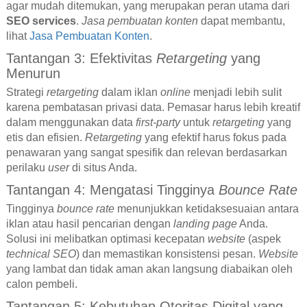
agar mudah ditemukan, yang merupakan peran utama dari
SEO services
.
Jasa pembuatan konten
dapat membantu,
lihat
Jasa Pembuatan Konten
.
Tantangan 3: Efektivitas
Retargeting
yang
Menurun
Strategi
retargeting
dalam iklan
online
menjadi lebih sulit
karena pembatasan privasi data. Pemasar harus lebih kreatif
dalam menggunakan data
first-party
untuk
retargeting
yang
etis dan efisien.
Retargeting
yang efektif harus fokus pada
penawaran yang sangat spesifik dan relevan berdasarkan
perilaku
user
di situs Anda.
Tantangan 4: Mengatasi Tingginya
Bounce Rate
Tingginya
bounce rate
menunjukkan ketidaksesuaian antara
iklan atau hasil pencarian dengan
landing page
Anda.
Solusi ini melibatkan optimasi kecepatan
website
(aspek
technical SEO
) dan memastikan konsistensi pesan.
Website
yang lambat dan tidak aman akan langsung diabaikan oleh
calon pembeli.
Tantangan 5: Kebutuhan Otoritas Digital yang