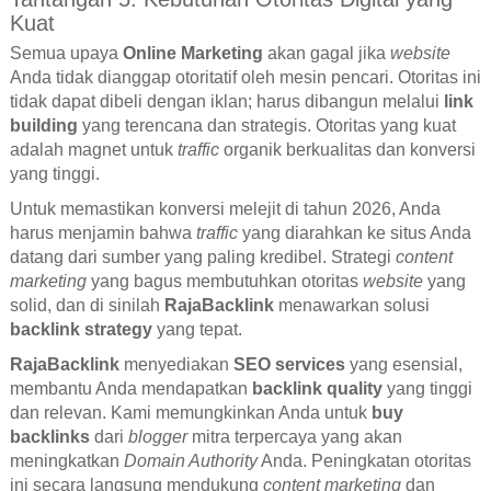
Kuat
Semua upaya
Online Marketing
akan gagal jika
website
Anda tidak dianggap otoritatif oleh mesin pencari. Otoritas ini
tidak dapat dibeli dengan iklan; harus dibangun melalui
link
building
yang terencana dan strategis. Otoritas yang kuat
adalah magnet untuk
traffic
organik berkualitas dan konversi
yang tinggi.
Untuk memastikan konversi melejit di tahun 2026, Anda
harus menjamin bahwa
traffic
yang diarahkan ke situs Anda
datang dari sumber yang paling kredibel. Strategi
content
marketing
yang bagus membutuhkan otoritas
website
yang
solid, dan di sinilah
RajaBacklink
menawarkan solusi
backlink strategy
yang tepat.
RajaBacklink
menyediakan
SEO services
yang esensial,
membantu Anda mendapatkan
backlink quality
yang tinggi
dan relevan. Kami memungkinkan Anda untuk
buy
backlinks
dari
blogger
mitra terpercaya yang akan
meningkatkan
Domain Authority
Anda. Peningkatan otoritas
ini secara langsung mendukung
content marketing
dan