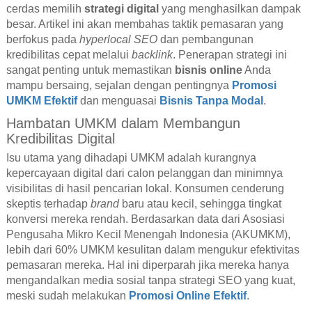
cerdas memilih
strategi digital
yang menghasilkan dampak
besar. Artikel ini akan membahas taktik pemasaran yang
berfokus pada
hyperlocal SEO
dan pembangunan
kredibilitas cepat melalui
backlink
. Penerapan strategi ini
sangat penting untuk memastikan
bisnis online
Anda
mampu bersaing, sejalan dengan pentingnya
Promosi
UMKM Efektif
dan menguasai
Bisnis Tanpa Modal
.
Hambatan UMKM dalam Membangun
Kredibilitas Digital
Isu utama yang dihadapi UMKM adalah kurangnya
kepercayaan digital dari calon pelanggan dan minimnya
visibilitas di hasil pencarian lokal. Konsumen cenderung
skeptis terhadap
brand
baru atau kecil, sehingga tingkat
konversi mereka rendah. Berdasarkan data dari Asosiasi
Pengusaha Mikro Kecil Menengah Indonesia (AKUMKM),
lebih dari 60% UMKM kesulitan dalam mengukur efektivitas
pemasaran mereka. Hal ini diperparah jika mereka hanya
mengandalkan media sosial tanpa strategi SEO yang kuat,
meski sudah melakukan
Promosi Online Efektif
.