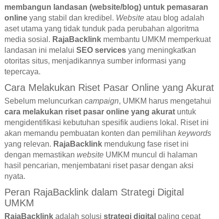
membangun landasan (website/blog) untuk pemasaran
online
yang stabil dan kredibel.
Website
atau blog adalah
aset utama yang tidak tunduk pada perubahan algoritma
media sosial.
RajaBacklink
membantu UMKM memperkuat
landasan ini melalui
SEO services
yang meningkatkan
otoritas situs, menjadikannya sumber informasi yang
tepercaya.
Cara Melakukan Riset Pasar Online yang Akurat
Sebelum meluncurkan
campaign
, UMKM harus mengetahui
cara melakukan riset pasar online yang akurat
untuk
mengidentifikasi kebutuhan spesifik audiens lokal. Riset ini
akan memandu pembuatan konten dan pemilihan
keywords
yang relevan.
RajaBacklink
mendukung fase riset ini
dengan memastikan
website
UMKM muncul di halaman
hasil pencarian, menjembatani riset pasar dengan aksi
nyata.
Peran RajaBacklink dalam Strategi Digital
UMKM
RajaBacklink
adalah solusi
strategi digital
paling cepat