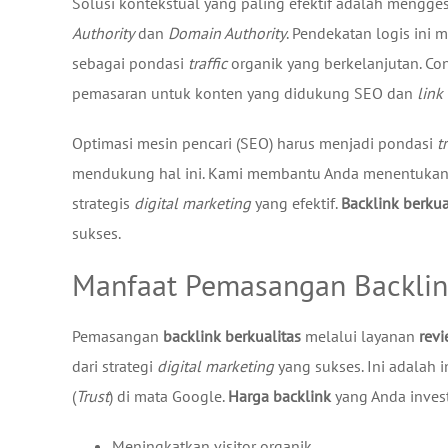
Solusi kontekstual yang paling efektif adalah mengge
Authority
dan
Domain Authority
. Pendekatan logis ini 
sebagai pondasi
traffic
organik yang berkelanjutan. Co
pemasaran untuk konten yang didukung SEO dan
link
Optimasi mesin pencari (SEO) harus menjadi pondasi
t
mendukung hal ini. Kami membantu Anda menentuka
strategis
digital marketing
yang efektif.
Backlink berkua
sukses.
Manfaat Pemasangan Backlink
Pemasangan
backlink berkualitas
melalui layanan
rev
dari strategi
digital marketing
yang sukses. Ini adalah 
(
Trust
) di mata Google.
Harga backlink
yang Anda invest
Meningkatkan visitor organik.