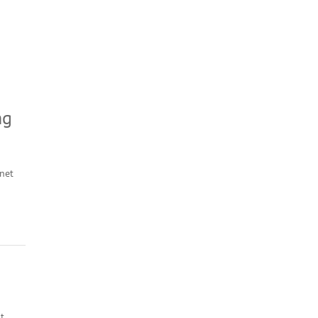
ng
net
t