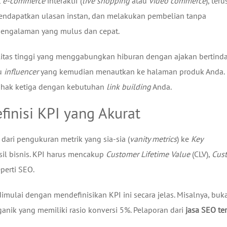
t
e-commerce
interaktif (
live shopping
atau
video commerce
), teru
mendapatkan ulasan instan, dan melakukan pembelian tanpa
pengalaman yang mulus dan cepat.
alitas tinggi yang menggabungkan hiburan dengan ajakan bertind
u
influencer
yang kemudian menautkan ke halaman produk Anda.
 pihak ketiga dengan kebutuhan
link building
Anda.
finisi KPI yang Akurat
dari pengukuran metrik yang sia-sia (
vanity metrics
) ke
Key
sil bisnis. KPI harus mencakup
Customer Lifetime Value
(CLV),
Cus
eperti SEO.
imulai dengan mendefinisikan KPI ini secara jelas. Misalnya, buk
anik yang memiliki rasio konversi 5%. Pelaporan dari
jasa SEO te