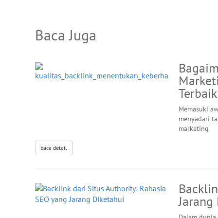
Baca Juga
Bagaim
Market
Terbai
Memasuki awa
menyadari t
marketing
baca detail
Backlin
Jarang 
Dalam dunia 