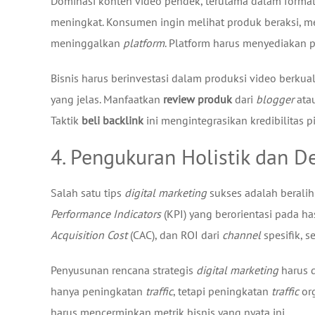
Dominasi konten video pendek, terutama dalam forma
meningkat. Konsumen ingin melihat produk beraksi, 
meninggalkan
platform
. Platform harus menyediakan 
Bisnis harus berinvestasi dalam produksi video berku
yang jelas. Manfaatkan
review produk
dari
blogger
ata
Taktik
beli backlink
ini mengintegrasikan kredibilitas
4. Pengukuran Holistik dan De
Salah satu tips
digital marketing
sukses adalah beralih 
Performance Indicators
(KPI) yang berorientasi pada ha
Acquisition Cost
(CAC), dan ROI dari
channel
spesifik, s
Penyusunan rencana strategis
digital marketing
harus d
hanya peningkatan
traffic
, tetapi peningkatan
traffic
org
harus mencerminkan metrik bisnis yang nyata ini.