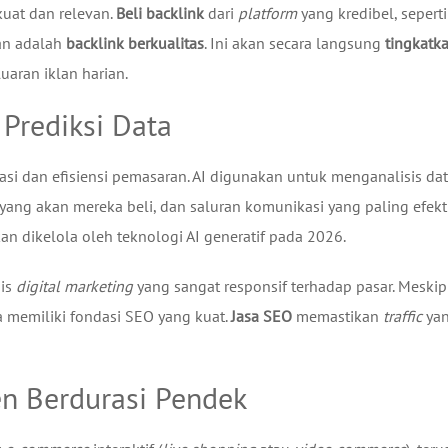
uat dan relevan.
Beli backlink
dari
platform
yang kredibel, seperti
an adalah
backlink berkualitas
. Ini akan secara langsung
tingkatk
aran iklan harian.
 Prediksi Data
isasi dan efisiensi pemasaran. AI digunakan untuk menganalisis da
ng akan mereka beli, dan saluran komunikasi yang paling efekti
an dikelola oleh teknologi AI generatif pada 2026.
gis
digital marketing
yang sangat responsif terhadap pasar. Meski
 memiliki fondasi SEO yang kuat.
Jasa SEO
memastikan
traffic
ya
n Berdurasi Pendek