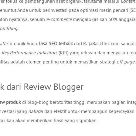
ser fokus ke pembangunan aset organik, terutama melalui
Conten
menuntut Anda untuk berinvestasi pada optimasi mesin pencari (S
ntoh nyatanya, sebuah
e-commerce
mengalokasikan 60% anggara
 building
.
raffic
organik Anda.
Jasa SEO terbaik
dari RajaBacklink.com sangat
n
Key Performance Indicators
(KPI) yang relevan dan menyusun re
litas
adalah elemen penting untuk memastikan strategi
off-page
 dari Review Blogger
iew produk
di blog-blog berotoritas tinggi merupakan bagian inte
investasi yang
natural
dan efektif untuk membangun kepercayaan
asikan akan memberikan hasil yang signifikan.