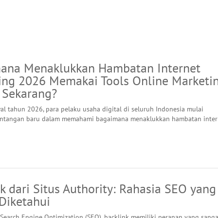
ana Menaklukkan Hambatan Internet
ing 2026 Memakai Tools Online Marketi
k Sekarang?
l tahun 2026, para pelaku usaha digital di seluruh Indonesia mulai
antangan baru dalam memahami bagaimana menaklukkan hambatan inter
k dari Situs Authority: Rahasia SEO yang
Diketahui
Search Engine Optimization (SEO), backlink memiliki peranan yang sanga