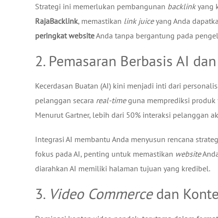
Strategi ini memerlukan pembangunan
backlink
yang k
RajaBacklink
, memastikan
link juice
yang Anda dapatk
peringkat website
Anda tanpa bergantung pada pengelu
2. Pemasaran Berbasis AI dan
Kecerdasan Buatan (AI) kini menjadi inti dari personal
pelanggan secara
real-time
guna memprediksi produk ya
Menurut Gartner, lebih dari 50% interaksi pelanggan ak
Integrasi AI membantu Anda menyusun rencana strate
fokus pada AI, penting untuk memastikan
website
Anda
diarahkan AI memiliki halaman tujuan yang kredibel.
3.
Video Commerce
dan Konte