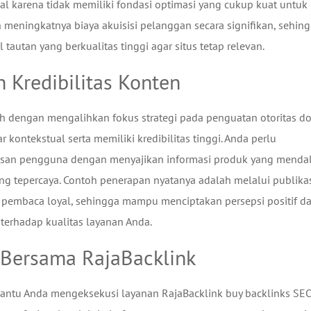
 karena tidak memiliki fondasi optimasi yang cukup kuat untuk
meningkatnya biaya akuisisi pelanggan secara signifikan, sehin
tautan yang berkualitas tinggi agar situs tetap relevan.
n Kredibilitas Konten
ah dengan mengalihkan fokus strategi pada penguatan otoritas d
ontekstual serta memiliki kredibilitas tinggi. Anda perlu
asan pengguna dengan menyajikan informasi produk yang mend
yang tepercaya. Contoh penerapan nyatanya adalah melalui publika
is pembaca loyal, sehingga mampu menciptakan persepsi positif d
erhadap kualitas layanan Anda.
 Bersama RajaBacklink
mbantu Anda mengeksekusi layanan RajaBacklink buy backlinks SE