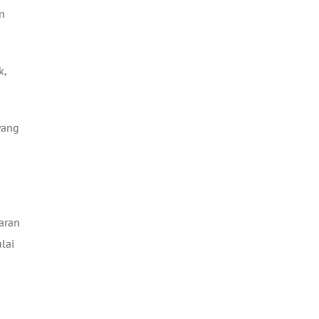
n
k,
yang
aran
lai