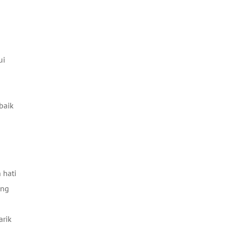
ui
baik
 hati
ang
arik