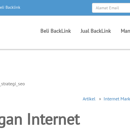
eli Backlink
Beli BackLink
Jual BackLink
Man
Artikel
»
Internet Mar
gan Internet