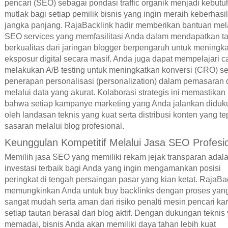
pencari (SEO) sebagai pondasi traffic organik menjadi kebut
mutlak bagi setiap pemilik bisnis yang ingin meraih keberhasi
jangka panjang. RajaBacklink hadir memberikan bantuan mel
SEO services yang memfasilitasi Anda dalam mendapatkan t
berkualitas dari jaringan blogger berpengaruh untuk meningk
eksposur digital secara masif. Anda juga dapat mempelajari c
melakukan A/B testing untuk meningkatkan konversi (CRO) se
penerapan personalisasi (personalization) dalam pemasaran d
melalui data yang akurat. Kolaborasi strategis ini memastikan
bahwa setiap kampanye marketing yang Anda jalankan diduk
oleh landasan teknis yang kuat serta distribusi konten yang te
sasaran melalui blog profesional.
Keunggulan Kompetitif Melalui Jasa SEO Profesi
Memilih jasa SEO yang memiliki rekam jejak transparan adal
investasi terbaik bagi Anda yang ingin mengamankan posisi
peringkat di tengah persaingan pasar yang kian ketat. RajaBa
memungkinkan Anda untuk buy backlinks dengan proses yan
sangat mudah serta aman dari risiko penalti mesin pencari ka
setiap tautan berasal dari blog aktif. Dengan dukungan teknis
memadai, bisnis Anda akan memiliki daya tahan lebih kuat