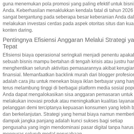
guna menemukan pola promosi yang paling efektif untuk bisni
Anda. Keberhasilan menaklukkan kendala fatal di tahun 2026
sangat bergantung pada seberapa besar keberanian Anda da
melakukan investasi cerdas pada aspek otoritas situs dan kual
konten daring.
Pentingnya Efisiensi Anggaran Melalui Strategi y
Tepat
Efisiensi biaya operasional seringkali menjadi penentu apaka
sebuah bisnis mampu bertahan di tengah krisis atau justru ha
menghentikan seluruh aktivitas pemasarannya akibat kerugia
finansial. Memanfaatkan backlink murah dari blogger profesio
adalah cara jitu untuk menekan biaya iklan berbayar yang ha
terus melambung tinggi di berbagai platform media sosial popu
Anda dapat mengalokasikan sisa anggaran pemasaran untuk
melakukan inovasi produk atau meningkatkan kualitas layana
pelanggan demi terciptanya kepuasan konsumen yang lebih b
dan berkelanjutan. Strategi yang hemat biaya namun member
dampak jangka panjang adalah kunci sukses bagi setiap
pengusaha yang ingin mendominasi pasar digital tanpa harus
menguras seluruh modal perusahaan.