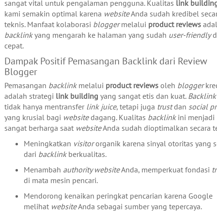
sangat vital untuk pengalaman pengguna. Kualitas
link buildin
kami semakin optimal karena
website
Anda sudah kredibel seca
teknis. Manfaat kolaborasi
blogger
melalui
product reviews
ada
backlink
yang mengarah ke halaman yang sudah
user-friendly
d
cepat.
Dampak Positif Pemasangan Backlink dari Review
Blogger
Pemasangan
backlink
melalui
product reviews
oleh
blogger
kre
adalah strategi
link building
yang sangat etis dan kuat.
Backlink
tidak hanya mentransfer
link juice
, tetapi juga
trust
dan
social p
yang krusial bagi
website
dagang. Kualitas
backlink
ini menjadi
sangat berharga saat
website
Anda sudah dioptimalkan secara te
Meningkatkan
visitor
organik karena sinyal otoritas yang s
dari
backlink
berkualitas.
Menambah
authority website
Anda, memperkuat fondasi
t
di mata mesin pencari.
Mendorong kenaikan peringkat pencarian karena Google
melihat
website
Anda sebagai sumber yang tepercaya.