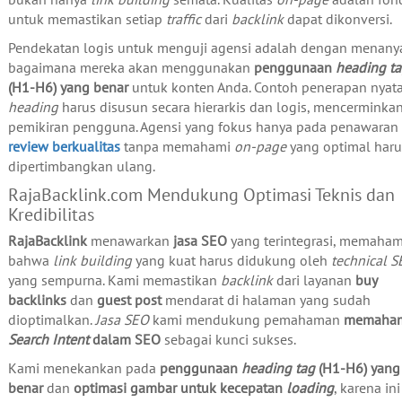
untuk memastikan setiap
traffic
dari
backlink
dapat dikonversi.
Pendekatan logis untuk menguji agensi adalah dengan menany
bagaimana mereka akan menggunakan
penggunaan
heading t
(H1-H6) yang benar
untuk konten Anda. Contoh penerapan nyata
heading
harus disusun secara hierarkis dan logis, mencerminkan
pemikiran pengguna. Agensi yang fokus hanya pada penawaran
review berkualitas
tanpa memahami
on-page
yang optimal haru
dipertimbangkan ulang.
RajaBacklink.com Mendukung Optimasi Teknis dan
Kredibilitas
RajaBacklink
menawarkan
jasa SEO
yang terintegrasi, memaham
bahwa
link building
yang kuat harus didukung oleh
technical 
yang sempurna. Kami memastikan
backlink
dari layanan
buy
backlinks
dan
guest post
mendarat di halaman yang sudah
dioptimalkan.
Jasa SEO
kami mendukung pemahaman
memaha
Search Intent
dalam SEO
sebagai kunci sukses.
Kami menekankan pada
penggunaan
heading tag
(H1-H6) yang
benar
dan
optimasi gambar untuk kecepatan
loading
, karena ini