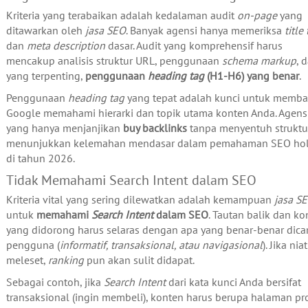
Kriteria yang terabaikan adalah kedalaman audit
on-page
yang
ditawarkan oleh
jasa SEO
. Banyak agensi hanya memeriksa
title
dan
meta description
dasar. Audit yang komprehensif harus
mencakup analisis struktur URL, penggunaan
schema markup
, 
yang terpenting,
penggunaan
heading tag
(H1-H6) yang benar
.
Penggunaan
heading tag
yang tepat adalah kunci untuk memb
Google memahami hierarki dan topik utama konten Anda. Agens
yang hanya menjanjikan
buy backlinks
tanpa menyentuh struktur
menunjukkan kelemahan mendasar dalam pemahaman SEO holi
di tahun 2026.
Tidak Memahami Search Intent dalam SEO
Kriteria vital yang sering dilewatkan adalah kemampuan
jasa S
untuk
memahami
Search Intent
dalam SEO
. Tautan balik dan ko
yang didorong harus selaras dengan apa yang benar-benar dicar
pengguna (
informatif, transaksional, atau navigasional
). Jika nia
meleset,
ranking
pun akan sulit didapat.
Sebagai contoh, jika
Search Intent
dari kata kunci Anda bersifat
transaksional (ingin membeli), konten harus berupa halaman p