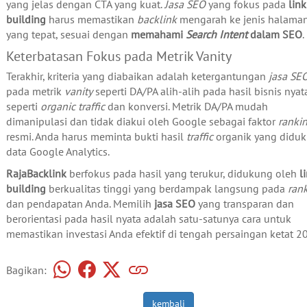
yang jelas dengan CTA yang kuat.
Jasa SEO
yang fokus pada
link
building
harus memastikan
backlink
mengarah ke jenis halama
yang tepat, sesuai dengan
memahami
Search Intent
dalam SEO
.
Keterbatasan Fokus pada Metrik Vanity
Terakhir, kriteria yang diabaikan adalah ketergantungan
jasa SE
pada metrik
vanity
seperti DA/PA alih-alih pada hasil bisnis nyat
seperti
organic traffic
dan konversi. Metrik DA/PA mudah
dimanipulasi dan tidak diakui oleh Google sebagai faktor
ranki
resmi. Anda harus meminta bukti hasil
traffic
organik yang didu
data Google Analytics.
RajaBacklink
berfokus pada hasil yang terukur, didukung oleh
l
building
berkualitas tinggi yang berdampak langsung pada
ran
dan pendapatan Anda. Memilih
jasa SEO
yang transparan dan
berorientasi pada hasil nyata adalah satu-satunya cara untuk
memastikan investasi Anda efektif di tengah persaingan ketat 2
Bagikan:
kembali