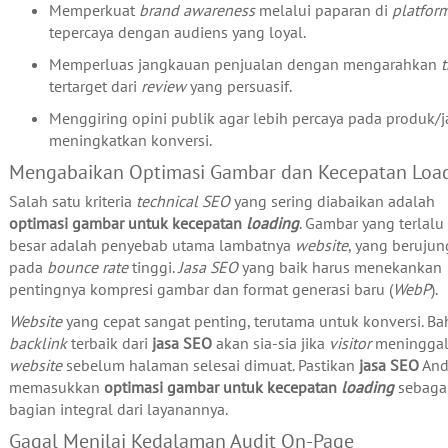
Memperkuat
brand awareness
melalui paparan di
platfor
tepercaya dengan audiens yang loyal.
Memperluas jangkauan penjualan dengan mengarahkan
t
tertarget dari
review
yang persuasif.
Menggiring opini publik agar lebih percaya pada produk/j
meningkatkan konversi.
Mengabaikan Optimasi Gambar dan Kecepatan Loa
Salah satu kriteria
technical SEO
yang sering diabaikan adalah
optimasi gambar untuk kecepatan
loading
. Gambar yang terlalu
besar adalah penyebab utama lambatnya
website
, yang berujun
pada
bounce rate
tinggi.
Jasa SEO
yang baik harus menekankan
pentingnya kompresi gambar dan format generasi baru (
WebP
).
Website
yang cepat sangat penting, terutama untuk konversi. B
backlink
terbaik dari
jasa SEO
akan sia-sia jika
visitor
meningga
website
sebelum halaman selesai dimuat. Pastikan
jasa SEO
And
memasukkan
optimasi gambar untuk kecepatan
loading
sebaga
bagian integral dari layanannya.
Gagal Menilai Kedalaman Audit On-Page