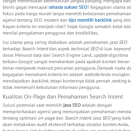
sangat menentukan keberhasilan jangka panjang. Mengapa ban
bisnis gagal mencapai
rahasia sukses SEO
? Kegagalan utama a
fokus pada harga murah tanpa meneliti kedalaman pemahaman
agensi tentang SEO
modern
dan
tips memilih backlink
yang etis
Kapan kriteria ini menjadi vital? Sejak Google semakin ketat da
menilai pengalaman pengguna dan kredibilitas.
Isu utama yang sering diabaikan adalah pemahaman
jasa SEO
terhadap
Search Intent
dan aspek
technical SEO
di luar
keyword
dasar. Menurut data dari Search Engine Land,
update
algoritma
terbaru Google sangat menekankan pada apakah konten benar-
benar menjawab maksud pencarian pengguna. Dampak nyata da
kegagalan memahami kriteria ini adalah
website
Anda mungkin
mendapatkan
backlink
, tetapi kontennya tidak pernah
ranking
k
tidak memenuhi kebutuhan informasi pengguna.
Kualitas On-Page dan Pemahaman Search Intent
Solusi potensial saat memilih
jasa SEO
adalah dengan
memprioritaskan agensi yang menunjukkan pemahaman mend
tentang optimasi
on-page
dan
Search Intent
.
Jasa SEO
yang baik
akan melakukan audit ekstensif terhadap struktur konten Anda,
bukan hanya
link building
semata. Kualitas
on-page
adalah fon