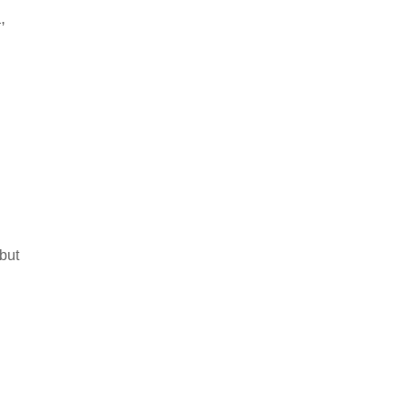
,
but