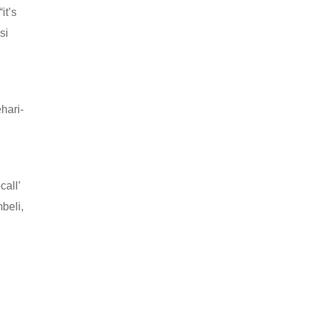
it’s
si
hari-
call’
beli,
h