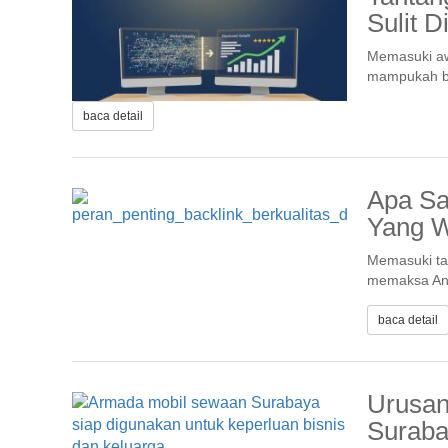
Sulit D
Memasuki aw
mampukah bis
baca detail
Apa Sa
Yang W
Memasuki tah
memaksa And
baca detail
Urusan
Suraba