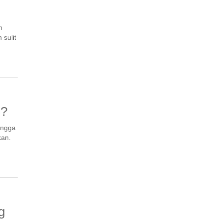
n
sulit
s?
ingga
kan.
g