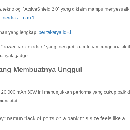
a teknologi “ActiveShield 2.0” yang diklaim mampu menyesuai
ramerdeka.com
+1
manan yang lengkap.
beritakarya.id
+1
ti “power bank modern” yang mengerti kebutuhan pengguna aktif
banyak gadget.
yang Membuatnya Unggul
 20.000 mAh 30W ini menunjukkan performa yang cukup baik 
mencatat:
” namun “lack of ports on a bank this size feels like a