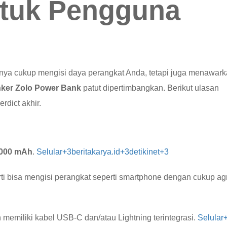
ntuk Pengguna
nya cukup mengisi daya perangkat Anda, tetapi juga menawar
ker Zolo Power Bank
patut dipertimbangkan. Berikut ulasan
rdict akhir.
.000 mAh
.
Selular
+3
beritakarya.id+3detikinet+3
rti bisa mengisi perangkat seperti smartphone dengan cukup agr
 memiliki kabel USB-C dan/atau Lightning terintegrasi.
Selular