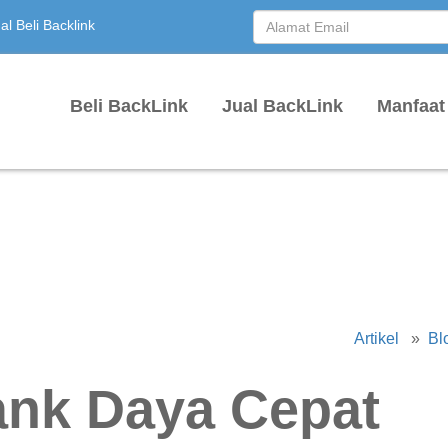
l Beli Backlink
Beli BackLink
Jual BackLink
Manfaat
Artikel
»
Bl
ank Daya Cepat